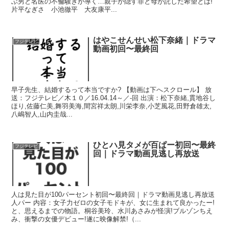
ぶ男と名医の不倫騒ぎが導く…親子が隠す罪と母が託した希望とは!
片平なぎさ 小池徹平 大友康平...
はやこせんせい松下奈緒｜ドラマ
フジテレビ
動画初回〜最終回
早子先生、結婚するって本当ですか? 【動画は下へスクロール】 放
送：フジテレビ／木１０／16.04.14～／-回 出演：松下奈緒,貫地谷し
ほり,佐藤仁美,舞羽美海,間宮祥太朗,川栄李奈,小芝風花,田野倉雄太,
八嶋智人,山内圭哉...
ひとハ見タメが百ぱー初回〜最終
フジテレビ
回｜ドラマ動画見逃し再放送
人は見た目が100パーセント初回〜最終回｜ドラマ動画見逃し再放送
人パー 内容：女子力ゼロの女子モドキが、女に生まれて良かったー!
と、思えるまでの物語。桐谷美玲、水川あさみが怪演!ブルゾンちえ
み、衝撃の女優デビュー!遂に映像解禁!（...