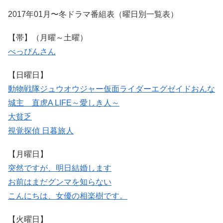
2017年01月〜冬ドラマ番組表（曜日別一覧表）
【帯】（月曜～土曜）
べっぴんさん
【日曜日】
動物戦隊ジュウオウジャー
仮面ライダーエグゼイド
おんな
城主 直虎
A LIFE～愛しき人～
大貧乏
視覚探偵 日暮旅人
【月曜日】
突然ですが、明日結婚します
お前はまだグンマを知らない
こんにちは、女優の相楽樹です。
【火曜日】