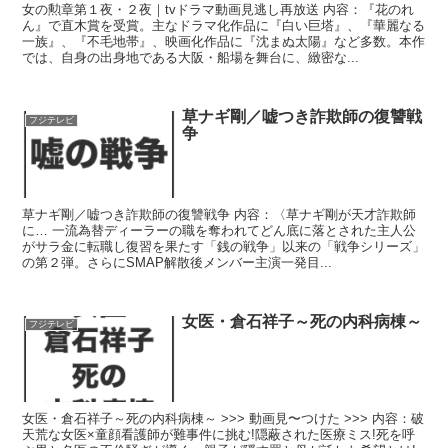
女の勲章第１夜・２夜｜tvドラマ動画見逃し再放送 内容：『花のれ
ん』で直木賞を受賞。主なドラマ化作品に『白い巨塔』、『華麗なる
一族』、『不毛地帯』、映画化作品に『沈まぬ太陽』など多数。本作
では、自身の出身地である大阪・船場を舞台に、緻密な...
草ナギ剛／嘘つき詐欺師の復讐戦
フジテレビ
争
草ナギ剛／嘘つき詐欺師の復讐戦争 内容：〈草ナギ剛が天才詐欺師
に… 一流為替ディーラーの職を奪われてどん底に落とされた主人公
がサラ金に転職し復習を果たす「銭の戦争」以来の「戦争シリーズ」
の第２弾。さらにSMAP解散後メンバー主演一発目...
女医・倉石祥子～死の内科病棟～
フジテレビ
女医・倉石祥子～死の内科病棟～ >>> 動画見〜つけた >>> 内容：破
天荒な女医×童顔看護師が難事件に挑む!隠蔽された医療ミス!死を呼