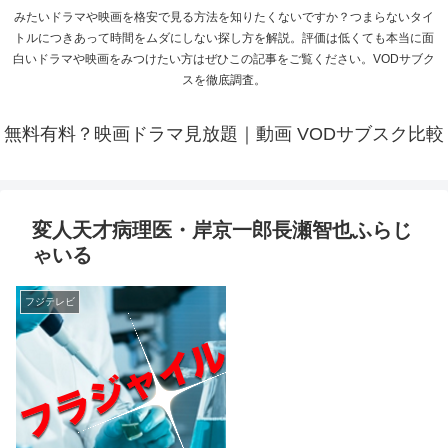
みたいドラマや映画を格安で見る方法を知りたくないですか？つまらないタイ
トルにつきあって時間をムダにしない探し方を解説。評価は低くても本当に面
白いドラマや映画をみつけたい方はぜひこの記事をご覧ください。VODサブク
スを徹底調査。
無料有料？映画ドラマ見放題｜動画 VODサブスク比較
変人天才病理医・岸京一郎長瀬智也ふらじ
ゃいる
フジテレビ