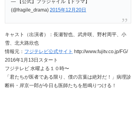
— 【公式】フラジャイル【ドラマ】
(@fragile_drama)
2015年12月20日
キャスト（出演者）：長瀬智也、武井咲、野村周平、小
雪、北大路欣也
情報元：
フジテレビ公式サイト
http://www.fujitv.co.jp/FG/
2016年1月13日スタート
フジテレビ 水曜よる１０時〜
「君たちが医者である限り、僕の言葉は絶対だ！」病理診
断科・岸京一郎が今日も医師たちを怒鳴りつける！