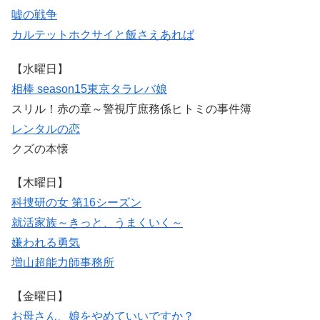
嘘の戦争
カルテット
ホクサイと飯さえあれば
【水曜日】
相棒 season15
東京タラレバ娘
スリル！赤の章～警視庁庶務係ヒトミの事件簿
レンタルの恋
クズの本懐
【木曜日】
科捜研の女 第16シーズン
就活家族～きっと、うまくいく～
嫌われる勇気
増山超能力師事務所
【金曜日】
お母さん、娘をやめていいですか？