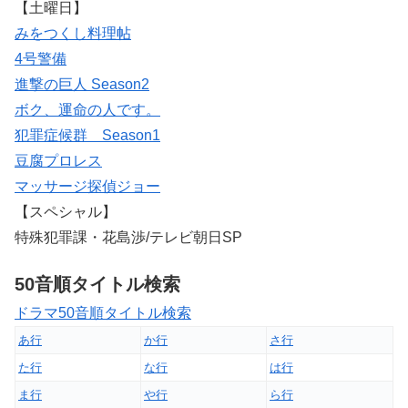
【土曜日】
みをつくし料理帖
4号警備
進撃の巨人 Season2
ボク、運命の人です。
犯罪症候群 Season1
豆腐プロレス
マッサージ探偵ジョー
【スペシャル】
特殊犯罪課・花島渉/テレビ朝日SP
50音順タイトル検索
ドラマ50音順タイトル検索
あ行
か行
さ行
た行
な行
は行
ま行
や行
ら行