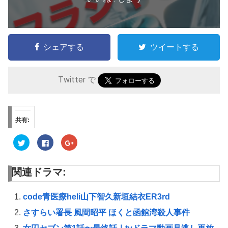
シェアする
ツイートする
Twitter で
共有:
ク
F
ク
リ
a
リ
ッ
c
ッ
ク
e
ク
し
b
し
関連ドラマ:
て
o
て
T
o
G
w
k
o
i
で
o
t
共
g
code青医療heli山下智久新垣結衣ER3rd
t
有
l
e
す
e
さすらい署長 風間昭平 ほくと函館湾殺人事件
r
る
+
で
に
で
共
は
共