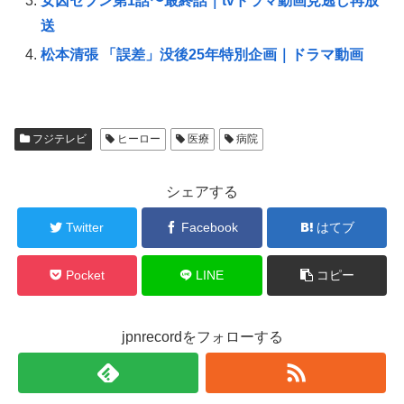
女囚セブン第1話〜最終話｜tvドラマ動画見逃し再放
有
ク
有
(
リ
(
送
新
ッ
新
し
ク
し
い
し
い
松本清張 「誤差」没後25年特別企画｜ドラマ動画
ウ
て
ウ
ィ
く
ィ
ン
だ
ン
ド
さ
ド
ウ
い
ウ
で
(
で
開
新
開
き
し
き
フジテレビ
ヒーロー
医療
病院
ま
い
ま
す
ウ
す
)
ィ
)
ン
シェアする
ド
ウ
で
開
Twitter
Facebook
はてブ
き
ま
す
)
Pocket
LINE
コピー
jpnrecordをフォローする