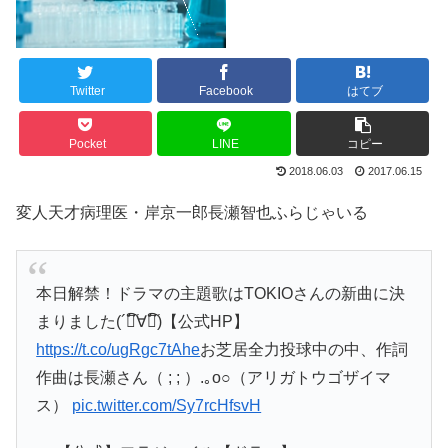
Twitter
Facebook
はてブ
Pocket
LINE
コピー
2018.06.03
2017.06.15
変人天才病理医・岸京一郎長瀬智也ふらじゃいる
本日解禁！ドラマの主題歌はTOKIOさんの新曲に決
まりました(´❝᷀ົ∀❝᷀ົ)【公式HP】
https://t.co/ugRgc7tAhe
お芝居全力投球中の中、作詞
作曲は長瀬さん（ ; ; ）.｡o○（アリガトウゴザイマ
ス）
pic.twitter.com/Sy7rcHfsvH