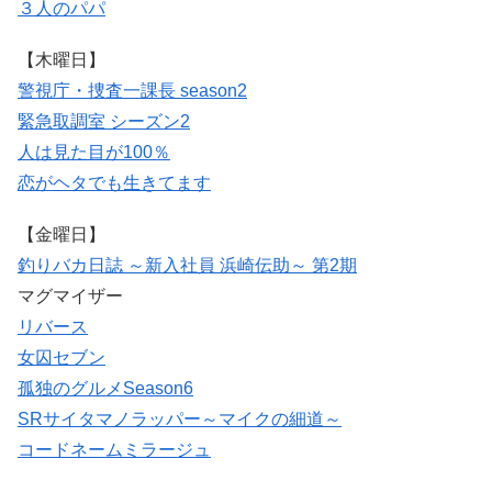
３人のパパ
【木曜日】
警視庁・捜査一課長 season2
緊急取調室 シーズン2
人は見た目が100％
恋がヘタでも生きてます
【金曜日】
釣りバカ日誌 ～新入社員 浜崎伝助～ 第2期
マグマイザー
リバース
女囚セブン
孤独のグルメSeason6
SRサイタマノラッパー～マイクの細道～
コードネームミラージュ