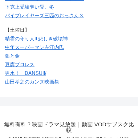
下克上受験
奪い愛、冬
バイプレイヤーズ
三匹のおっさん３
【土曜日】
精霊の守り人II 悲しき破壊神
中年スーパーマン左江内氏
銀と金
豆腐プロレス
男水！ DANSUI!/
山田孝之のカンヌ映画祭
無料有料？映画ドラマ見放題｜動画 VODサブスク比
較