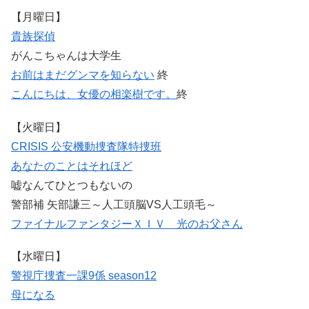
【月曜日】
貴族探偵
がんこちゃんは大学生
お前はまだグンマを知らない
終
こんにちは、女優の相楽樹です。
終
【火曜日】
CRISIS 公安機動捜査隊特捜班
あなたのことはそれほど
嘘なんてひとつもないの
警部補 矢部謙三～人工頭脳VS人工頭毛～
ファイナルファンタジーＸＩＶ 光のお父さん
【水曜日】
警視庁捜査一課9係 season12
母になる