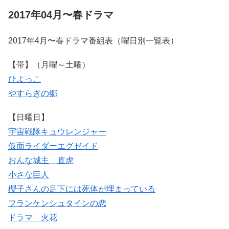
2017年04月〜春ドラマ
2017年4月〜春ドラマ番組表（曜日別一覧表）
【帯】（月曜～土曜）
ひよっこ
やすらぎの郷
【日曜日】
宇宙戦隊キュウレンジャー
仮面ライダーエグゼイド
おんな城主 直虎
小さな巨人
櫻子さんの足下には死体が埋まっている
フランケンシュタインの恋
ドラマ 火花