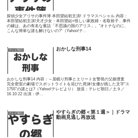
探偵少女アリサの事件簿 本田望結初主演! ドラマスペシャル 内容：
本田望結初主演!天才少女・本田望結×怪しい家政婦・名取裕子…事件
の鍵は、あの有名な童話「不思議の国のアリス」。“オトナなのに、
こんな簡単な謎も解けないの?"（Yahoo!テ...
おかしな刑事14
テレビ朝日
おかしな刑事14 内容：～居眠り刑事とエリート女警視の父娘捜査
完全密室の劇場でスポットライトを浴びた死体!女優が残した文字“ス
1755"の謎とは?（Yahoo!テレビより） 放送：テレビ朝日／土９／
16.10.22 出演：伊...
やすらぎの郷＜第１週＞｜ドラマ
テレビ朝日
動画見逃し再放送