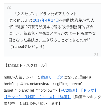
— 『女囚セブン』ドラマ公式アカウント
(@joshuuu_7)
2017
年
4
月
17
日
<<
内剛力彩芽が“殺人
罪”で逮捕!?西荻弓絵脚本で送る“女子刑務所”を舞台
にした、新感覚・群像コメディがスタート!冤罪で女
囚となった芸妓は、生き残ることができるのか!?
（Yahoo!テレビより）
【動画は下へスクロール】
huluが人気ナンバー１
動画サービス
になった理由< a
href=”http://airw.net/movie/rank.cgi?id=jpnrecor”
target=”_blank” rel=””nofollow””>【
FC2
動画】
【ドラマ】
【ランク】
【映画】
【アニメ】
【洋画】
【動画ランキング
参加中！１日1ポチお願いします】