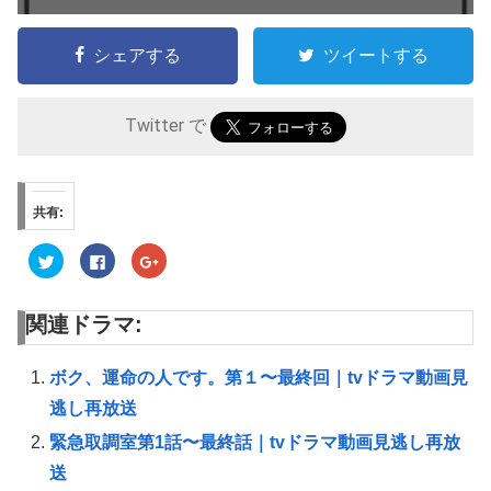
シェアする
ツイートする
Twitter で
共有:
ク
F
ク
リ
a
リ
ッ
c
ッ
ク
e
ク
し
b
し
関連ドラマ:
て
o
て
T
o
G
w
k
o
i
で
o
t
共
g
ボク、運命の人です。第１〜最終回｜tvドラマ動画見
t
有
l
e
す
e
逃し再放送
r
る
+
で
に
で
共
は
共
緊急取調室第1話〜最終話｜tvドラマ動画見逃し再放
有
ク
有
(
リ
(
送
新
ッ
新