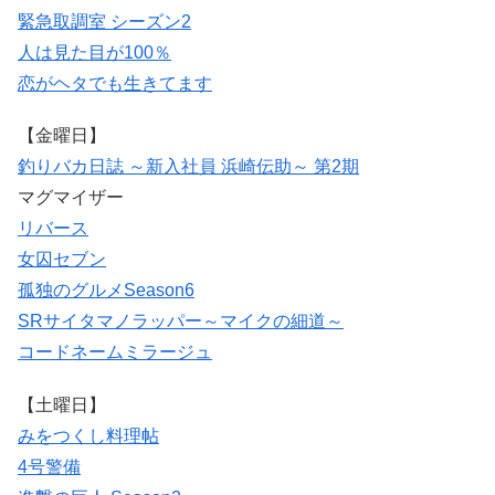
緊急取調室 シーズン2
人は見た目が100％
恋がヘタでも生きてます
【金曜日】
釣りバカ日誌 ～新入社員 浜崎伝助～ 第2期
マグマイザー
リバース
女囚セブン
孤独のグルメSeason6
SRサイタマノラッパー～マイクの細道～
コードネームミラージュ
【土曜日】
みをつくし料理帖
4号警備