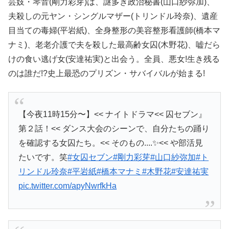
芸妓・琴音(剛力彩芽)は、謎多き政治秘書(山口紗弥加)、
夫殺しの元ヤン・シングルマザー(トリンドル玲奈)、遺産
目当ての毒婦(平岩紙)、全身整形の美容整形看護師(橋本マ
ナミ)、老老介護で夫を殺した最高齢女囚(木野花)、嘘だら
けの食い逃げ女(安達祐実)と出会う。全員、悪女!生き残る
のは誰だ!?史上最恐のプリズン・サバイバルが始まる!
【今夜11時15分〜】<< ナイトドラマ<< 囚セブン』
第２話！<< ダンス大会のシーンで、自分たちの踊り
を確認する女囚たち。<< そのもの....✨<< や部活見
たいです。笑
#
女囚セブン
#
剛力彩芽
#
山口紗弥加
#
ト
リンドル玲奈
#
平岩紙
#
橋本マナミ
#
木野花
#
安達祐実
pic.twitter.com/apyNwrfkHa