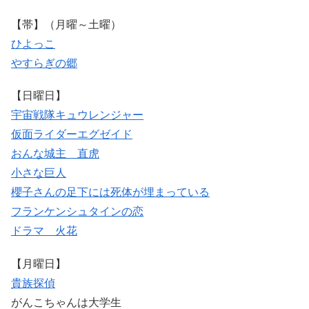
【帯】（月曜～土曜）
ひよっこ
やすらぎの郷
【日曜日】
宇宙戦隊キュウレンジャー
仮面ライダーエグゼイド
おんな城主 直虎
小さな巨人
櫻子さんの足下には死体が埋まっている
フランケンシュタインの恋
ドラマ 火花
【月曜日】
貴族探偵
がんこちゃんは大学生