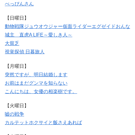
べっぴんさん
【日曜日】
動物戦隊ジュウオウジャー
仮面ライダーエグゼイド
おんな
城主 直虎
A LIFE～愛しき人～
大貧乏
視覚探偵 日暮旅人
【月曜日】
突然ですが、明日結婚します
お前はまだグンマを知らない
こんにちは、女優の相楽樹です。
【火曜日】
嘘の戦争
カルテット
ホクサイと飯さえあれば