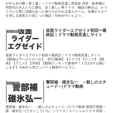
やすらぎの郷＜第１週＞｜ドラマ動画見逃し再放送 内容：倉本聰が
同世代の大人たちに贈る、全く新しい帯ドラマ。物語の舞台は、かつ
てテレビ界に功績のあった者だけが入れる老人ホーム。名優がスター
を演じる虚実入り混じった物語（Yahoo!テレビより...
仮面ライダーエグゼイド初回〜最
テレビ朝日
終話｜ドラマ動画見逃しサイト
仮面ライダーエグゼイド初回〜最終話｜ドラマ動画見逃しサイト
【動画は下へスクロール】 【FC2動画】【ドラマ】【ランク】【映
画】【アニメ】【洋画】【動画ランキング参加中！１日1ポチお願い
します】 huluが人気ナンバー１動画サービスに...
警部補・碓氷弘一 ～殺しのエチ
テレビ朝日
ュード～|ドラマ動画
警部補・碓氷弘一 ～殺しのエチュード～|ドラマ動画 警視庁捜査一
課・碓氷弘一(うすいこういち）シリーズ／スペシャルドラマ 内容：