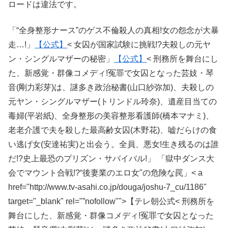
ロードは違法です。
「“全身整形ナース”のゲス不倫殺人の真相!女の怨念が大暴
走…!」
【公式】
< 女囚が国家試験に挑戦!?夫殺しの元ヤ
ン・シングルマザーの秘密」
【公式】
< 刑務所を舞台にし
た、新感覚・群像コメディ!冤罪で女囚となった芸妓・琴
音(剛力彩芽)は、謎多き政治秘書(山口紗弥加)、夫殺しの
元ヤン・シングルマザー(トリンドル玲奈)、遺産目当ての
毒婦(平岩紙)、全身整形の美容整形看護師(橋本マナミ)、
老老介護で夫を殺した最高齢女囚(木野花)、嘘だらけの食
い逃げ女(安達祐実)と出会う。全員、悪女!生き残るのは誰
だ!?史上最恐のプリズン・サバイバル!」 「獄中ダンス大
会でマウント合戦!?“後妻業のエロ女"の危険な罠」< a
href="http://www.tv-asahi.co.jp/douga/joshu-7_cu/1186"
target="_blank" rel="”nofollow"">【テレ朝公式< 刑務所を
舞台にした、新感覚・群像コメディ!冤罪で女囚となった