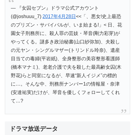
— 『女囚セブン』ドラマ公式アカウント
(@joshuuu_7)
2017
年
4
月
28
日
<<
「、悪女!史上最恐
のプリズン・サバイバルが、いま始まる!」< 日、花
園女子刑務所に、殺人罪の芸妓・琴音(剛力彩芽)が
やってくる。謎多き政治秘書(山口紗弥加)、夫殺し
の元ヤン・シングルマザー(トリンドル玲奈)、遺産
目当ての毒婦(平岩紙)、全身整形の美容整形看護師
(橋本マナミ)、老老介護で夫を殺した最高齢女囚(木
野花)らと同室になるが、早速“新人イジメ"の標的
に…。そんな中、刑務所ナンバー1の情報屋・奈津
(安達祐実)だけが、琴音を優しくフォローしてくれ
て…?
ドラマ放送データ