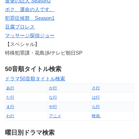
進撃の巨人 Season2
ボク、運命の人です。
犯罪症候群 Season1
豆腐プロレス
マッサージ探偵ジョー
【スペシャル】
特殊犯罪課・花島渉/テレビ朝日SP
50音順タイトル検索
ドラマ50音順タイトル検索
あ行
か行
さ行
た行
な行
は行
ま行
や行
ら行
わ行
アニメ
映画
曜日別ドラマ検索