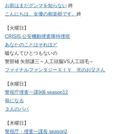
お前はまだグンマを知らない
終
こんにちは、女優の相楽樹です。
終
【火曜日】
CRISIS 公安機動捜査隊特捜班
あなたのことはそれほど
嘘なんてひとつもないの
警部補 矢部謙三～人工頭脳VS人工頭毛～
ファイナルファンタジーＸＩＶ 光のお父さん
【水曜日】
警視庁捜査一課9係 season12
母になる
３人のパパ
【木曜日】
警視庁・捜査一課長 season2