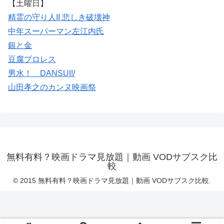
【土曜日】
精霊の守り人II 悲しき破壊神
中年スーパーマン左江内氏
銀と金
豆腐プロレス
男水！ DANSUI!/
山田孝之のカンヌ映画祭
無料有料？映画ドラマ見放題｜動画 VODサブスク比
較
© 2015 無料有料？映画ドラマ見放題｜動画 VODサブスク比較.