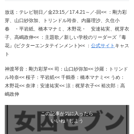
放送：テレビ朝日／金23:15／17.4.21～／-回<< ：剛力彩
芽、山口紗弥加、トリンドル玲奈、内藤理沙、久住小
春 ・平岩紙、橋本マナミ、木野花・ 安達祐実、梶芽衣
子、高嶋政伸<< ：主題歌／新しい学校のリーダーズ『毒
花』(ビクターエンタテインメント)<< ：
公式サイト
キャス
ト
神渡琴音：剛力彩芽<< 司：山口紗弥加<< 沙羅：トリンド
ル玲奈<< 桜子：平岩紙<< 千鶴香：橋本マナミ<< うめ：
木野花<< 奈津：安達祐実<< 涼：梶芽衣子<< 裕次郎：高
嶋政伸
この記事が気に入ったら
いいね ! しよう