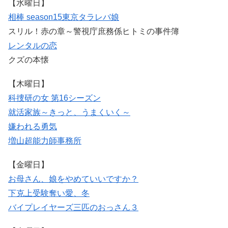
【水曜日】
相棒 season15
東京タラレバ娘
スリル！赤の章～警視庁庶務係ヒトミの事件簿
レンタルの恋
クズの本懐
【木曜日】
科捜研の女 第16シーズン
就活家族～きっと、うまくいく～
嫌われる勇気
増山超能力師事務所
【金曜日】
お母さん、娘をやめていいですか？
下克上受験
奪い愛、冬
バイプレイヤーズ
三匹のおっさん３