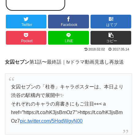
Twitter
Facebook
はてブ
Pocket
LINE
コピー
2018.02.02
2017.05.14
女囚セブン
第1話〜最終話｜tvドラマ動画見逃し再放送
女囚セブンの「柱巻」キャラポスターは、本日より
渋谷の駅構内で展開中✨
それぞれのキャラの肩書きにもご注目👀< a
href=”https://t.co/hK3jsBmOz7″>https://t.co/hK3jsBm
Oz7
pic.twitter.com/5HqdWgyN00