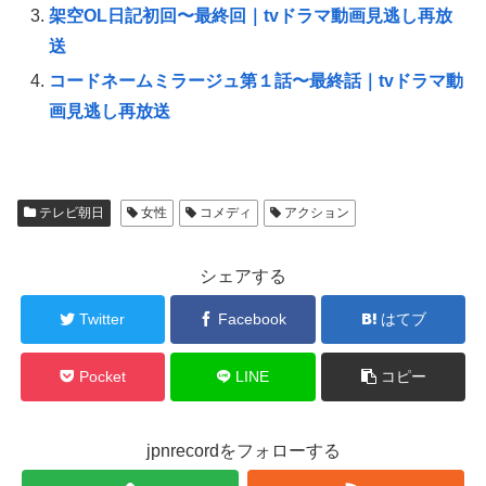
し
ク
し
い
し
い
架空OL日記初回〜最終回｜tvドラマ動画見逃し再放
ウ
て
ウ
ィ
く
ィ
送
ン
だ
ン
ド
さ
ド
コードネームミラージュ第１話〜最終話｜tvドラマ動
ウ
い
ウ
で
(
で
開
新
開
画見逃し再放送
き
し
き
ま
い
ま
す
ウ
す
)
ィ
)
ン
ド
ウ
で
テレビ朝日
女性
コメディ
アクション
開
き
ま
す
シェアする
)
Twitter
Facebook
はてブ
Pocket
LINE
コピー
jpnrecordをフォローする