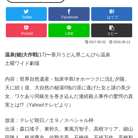
Twitter
Facebook
はてブ
Pocket
LINE
コピー
2017.05.02
2016.08.13
温泉(秘)大作戦
(17)〜香川うどん県こんぴら温泉
土曜ワイド劇場
内容：世界自然遺産・知床半島!オホーツクに沈む夕陽、
天に続く道、大自然の秘湯!!地の涯に逃げた女と謎の美少
女、ワケあり同級生を巻き込んだ連続殺人事件の驚愕の真
実とは!?（Yahoo!テレビより）
放送：テレビ朝日／土９／スペシャル枠
出演：森口瑤子、東幹久、東風万智子、高樹マリア、細山
田隆人、根岸季衣、佐野圭亮、石橋保、不破万作、高橋和