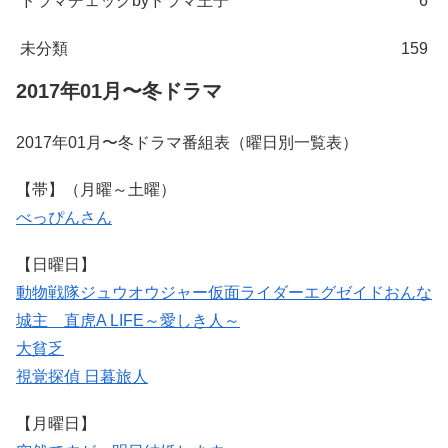
ドラマチェックbyドラマ王子
6
未分類
159
2017年01月〜冬ドラマ
2017年01月〜冬ドラマ番組表（曜日別一覧表）
【帯】（月曜～土曜）
べっぴんさん
【日曜日】
動物戦隊ジュウオウジャー
仮面ライダーエグゼイド
おんな
城主 直虎
A LIFE～愛しき人～
大貧乏
視覚探偵 日暮旅人
【月曜日】