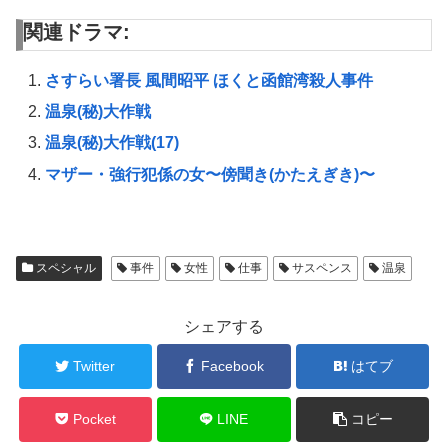
ク
e
ク
し
b
し
関連ドラマ:
て
o
て
T
o
G
w
k
o
i
で
o
t
共
g
さすらい署長 風間昭平 ほくと函館湾殺人事件
t
有
l
e
す
e
温泉(秘)大作戦
r
る
+
で
に
で
共
は
共
温泉(秘)大作戦(17)
有
ク
有
(
リ
(
マザー・強行犯係の女〜傍聞き(かたえぎき)〜
新
ッ
新
し
ク
し
い
し
い
ウ
て
ウ
ィ
く
ィ
ン
だ
ン
ド
さ
ド
ウ
い
ウ
スペシャル
事件
女性
仕事
サスペンス
温泉
で
(
で
開
新
開
き
し
き
ま
い
ま
す
ウ
す
シェアする
)
ィ
)
ン
ド
Twitter
Facebook
はてブ
ウ
で
開
き
ま
Pocket
LINE
コピー
す
)