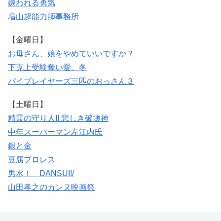
嫌われる勇気
増山超能力師事務所
【金曜日】
お母さん、娘をやめていいですか？
下克上受験
奪い愛、冬
バイプレイヤーズ
三匹のおっさん３
【土曜日】
精霊の守り人II 悲しき破壊神
中年スーパーマン左江内氏
銀と金
豆腐プロレス
男水！ DANSUI!/
山田孝之のカンヌ映画祭