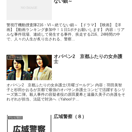
ない鎖～
警視庁機動捜査隊216・VI～絶てない鎖～ 【ドラマ】【映画】【洋
画】【動画ランキング参加中！１日1ポチお願いします】 内容：リア
ルな事件現場、連続して発生する事件、疾走する216、24時間の中
で、人々の人生が炙り出される、警察...
オバベン2 京都ふたりの女弁護
スペシャル
士
オバベン2 京都ふたりの女弁護士/月曜ゴールデン 内容：羽田美智
子と杉田かおるが京都で最強のオバサン弁護士コンビで活躍するシリ
ーズ第二弾。殺人事件の容疑者役の原田夏希と遠藤久美子の弁護をそ
れぞれが担当、法廷で対決へ（Yahoo!テ...
広域警察（８）
テレビ朝日