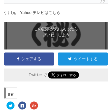
引用元：Yahoo!テレビはこちら
この記事が気に入ったら
いいね ! しよう
シェアする
ツイートする
Twitter で
共有:
ク
F
ク
リ
a
リ
ッ
c
ッ