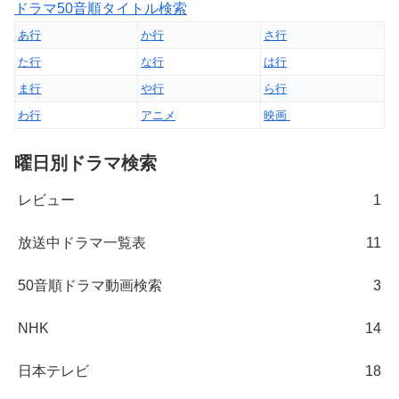
ドラマ50音順タイトル検索
あ行
か行
さ行
た行
な行
は行
ま行
や行
ら行
わ行
アニメ
映画
曜日別ドラマ検索
レビュー
1
放送中ドラマ一覧表
11
50音順ドラマ動画検索
3
NHK
14
日本テレビ
18