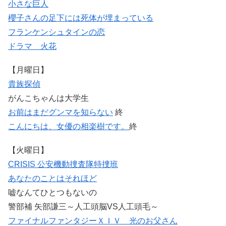
小さな巨人
櫻子さんの足下には死体が埋まっている
フランケンシュタインの恋
ドラマ 火花
【月曜日】
貴族探偵
がんこちゃんは大学生
お前はまだグンマを知らない
終
こんにちは、女優の相楽樹です。
終
【火曜日】
CRISIS 公安機動捜査隊特捜班
あなたのことはそれほど
嘘なんてひとつもないの
警部補 矢部謙三～人工頭脳VS人工頭毛～
ファイナルファンタジーＸＩＶ 光のお父さん