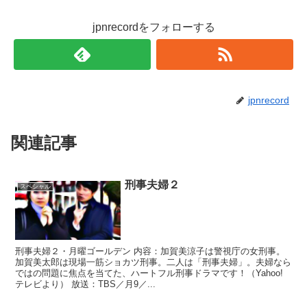
jpnrecordをフォローする
jpnrecord
関連記事
刑事夫婦２
スペシャル
刑事夫婦２・月曜ゴールデン 内容：加賀美涼子は警視庁の女刑事。
加賀美太郎は現場一筋ショカツ刑事。二人は「刑事夫婦」。夫婦なら
ではの問題に焦点を当てた、ハートフル刑事ドラマです！（Yahoo!
テレビより） 放送：TBS／月9／...