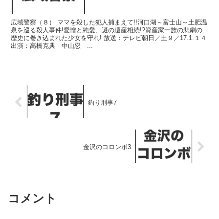
広域警察（８） ママを殺した犯人捕まえて!!河口湖～富士山～土肥温
泉を巡る殺人事件!愛憎と純愛、謎の遺産相続!?資産家一族の悲劇の
歴史に巻き込まれた少女を守れ! 放送：テレビ朝日／土９／17.1.１４
出演：高橋克典 中山忍 ...
釣り刑事7
金沢のコロンボ3
コメント