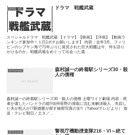
ドラマ 戦艦武蔵
スペシャル
スペシャルドラマ 戦艦武蔵 【ドラマ】【映画】【洋画】【動画ラ
ンキング参加中！１日1ポチお願いします】 内容：去年3月、フィリ
ピンのシブヤン海で71年ぶりに発見された巨大戦艦は今、何を語り
かけるのか。戦艦武蔵をめぐって出会った遺...
森村誠一の終着駅シリーズ30・殺
スペシャル
人の債権
森村誠一の終着駅シリーズ30・殺人の債権 土曜ワイド劇場 内容：死
者が遺したパンドラの箱!!信州長野の湖底に沈む未解決殺人…失踪し
た夫が犯人か!?新婚妻が探す秘密写真の女!!（Yahoo!テレビより） 放
送：テレビ朝日／土９／...
警視庁機動捜査隊216・VI～絶て
スペシャル