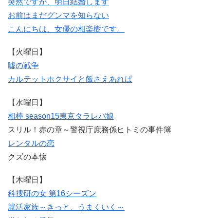
突然ですが、明日結婚します
お前はまだグンマを知らない
こんにちは、女優の相楽樹です。
【火曜日】
嘘の戦争
カルテット
ホクサイと飯さえあれば
【水曜日】
相棒 season15
東京タラレバ娘
スリル！赤の章～警視庁庶務係ヒトミの事件簿
レンタルの恋
クズの本懐
【木曜日】
科捜研の女 第16シーズン
就活家族～きっと、うまくいく～