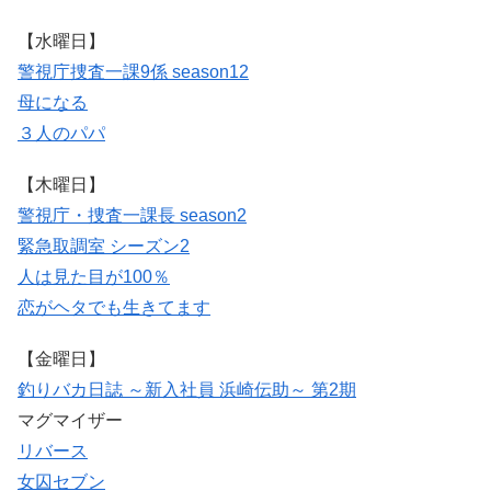
【水曜日】
警視庁捜査一課9係 season12
母になる
３人のパパ
【木曜日】
警視庁・捜査一課長 season2
緊急取調室 シーズン2
人は見た目が100％
恋がヘタでも生きてます
【金曜日】
釣りバカ日誌 ～新入社員 浜崎伝助～ 第2期
マグマイザー
リバース
女囚セブン