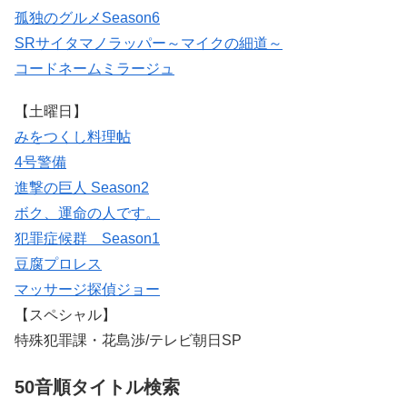
孤独のグルメSeason6
SRサイタマノラッパー～マイクの細道～
コードネームミラージュ
【土曜日】
みをつくし料理帖
4号警備
進撃の巨人 Season2
ボク、運命の人です。
犯罪症候群 Season1
豆腐プロレス
マッサージ探偵ジョー
【スペシャル】
特殊犯罪課・花島渉/テレビ朝日SP
50音順タイトル検索