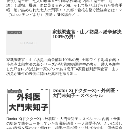
警視庁南平班 七人の刑事９〜月曜名作劇場 内容：南平班、崩
壊！！誘拐、爆破、血に染まる芦ノ湖、そして取り上げられた警察手
帳…追い詰められた七人の刑事！！京都・箱根を繋ぐ陰謀劇とは！？
（Yahoo!テレビより） 放送：NHK総合／...
家裁調査官・山ノ坊晃～紛争解決
スペシャル
100%の男!
家裁調査官・山ノ坊晃～紛争解決100%の男! 土曜ワイド劇場 内容：
小泉孝太郎主演の新シリーズが登場!離婚調停中の夫が、愛人を殺害
した!?セレブな法律一家の“ワケあり息子"=家庭裁判所調査官・山ノ
坊晃が事件の裏側に隠れた真相を探り出...
Doctor-X(ドクターX)～外科医・
スペシャル
大門未知子～スペシャル
Doctor-X(ドクターX)～外科医・大門未知子～スペシャル 内容：金沢
の街角で路チューをしていた衆議院議員・一ノ瀬愛子が、ふいに苦し
みの表情を浮かべて倒れた。相手の男が慌てて逃げ出す中、偶然居合