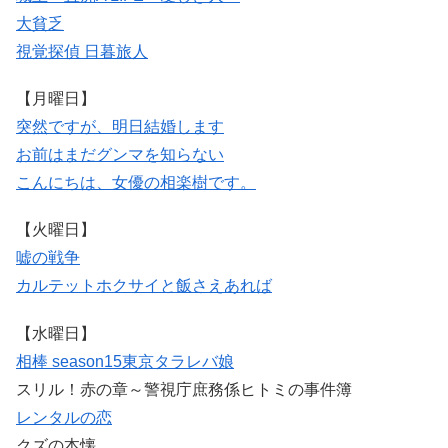
大貧乏
視覚探偵 日暮旅人
【月曜日】
突然ですが、明日結婚します
お前はまだグンマを知らない
こんにちは、女優の相楽樹です。
【火曜日】
嘘の戦争
カルテット
ホクサイと飯さえあれば
【水曜日】
相棒 season15
東京タラレバ娘
スリル！赤の章～警視庁庶務係ヒトミの事件簿
レンタルの恋
クズの本懐