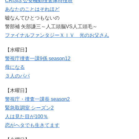
CRISIS 公安機動捜査隊特捜班
あなたのことはそれほど
嘘なんてひとつもないの
警部補 矢部謙三～人工頭脳VS人工頭毛～
ファイナルファンタジーＸＩＶ 光のお父さん
【水曜日】
警視庁捜査一課9係 season12
母になる
３人のパパ
【木曜日】
警視庁・捜査一課長 season2
緊急取調室 シーズン2
人は見た目が100％
恋がヘタでも生きてます