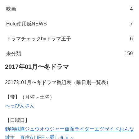
映画
4
Hulu使用感NEWS
7
ドラマチェックbyドラマ王子
6
未分類
159
2017年01月〜冬ドラマ
2017年01月〜冬ドラマ番組表（曜日別一覧表）
【帯】（月曜～土曜）
べっぴんさん
【日曜日】
動物戦隊ジュウオウジャー
仮面ライダーエグゼイド
おんな
城主 直虎
A LIFE～愛しき人～