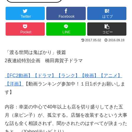
Twitter
Facebook
はてブ
Pocket
LINE
コピー
2017.05.02
2016.09.19
「渡る世間は鬼ばかり」後篇
2夜連続特別企画 橋田壽賀子ドラマ
【FC2動画】
【ドラマ】
【ランク】
【映画】
【アニメ】
【洋画】
【動画ランキング参加中！１日1ポチお願いしま
す】
内容：幸楽の中心で40年以上も店を切り盛りしてきた五
月（泉ピン子）が、孤立する。店舗を改装するという大事
な話も全く相談されず、聞かされたのはすべてが決まった
あと。（Yahoo!テレビより）