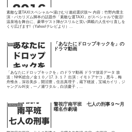
素敵な選TAXIスペシャル〜湯けむり連続選択肢〜 内容：竹野内豊主
演・バカリズム脚本の話題作「素敵な選TAXI」がスペシャルで復活!
温泉地を舞台に、豪華ゲスト陣がスリルと笑い満載の人生やり直しを
くり広げます!（Yahoo!テレビより）...
「あなたにドロップキックを」の
NHK
ドラマ動画
「あなたにドロップキックを」のドラマ動画 ドラマ放送データ 放
送：NHK総合／金１０／17.３.１７ 出演：イモトアヤコ，悪斗，梅
舟惟永，深谷美歩，開沼豊，住吉真理子，蔵下穂波，宝城カイリ，ジ
ャングル叫女，一ノ瀬ワタル，白須慶子，...
警視庁南平班 七人の刑事９〜月
スペシャル
曜名作劇場