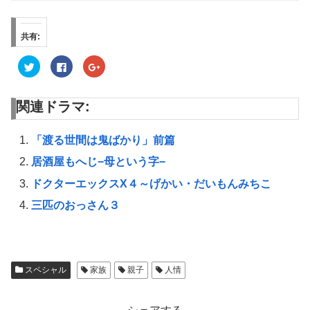
共有:
ク
F
ク
リ
a
リ
ッ
c
ッ
ク
e
ク
し
b
し
関連ドラマ:
て
o
て
T
o
G
w
k
o
i
で
o
t
共
g
「渡る世間は鬼ばかり」前篇
t
有
l
e
す
e
居酒屋もへじ−母という字−
r
る
+
で
に
で
共
は
共
ドクターエックスX４～げかい・だいもんみちこ
有
ク
有
(
リ
(
三匹のおっさん３
新
ッ
新
し
ク
し
い
し
い
ウ
て
ウ
ィ
く
ィ
ン
だ
ン
ド
さ
ド
ウ
い
ウ
スペシャル
家族
親子
人情
で
(
で
開
新
開
き
し
き
ま
い
ま
す
ウ
す