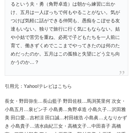
るという夫・勇（角野卓造）は朝から練習に出か
け、五月は一人ぼっちで何もやることがない。気が
つけば気軽に話ができる仲間も、愚痴をこぼせる友
達もいない。独りで旅行に行く気にもならない。姑
や小姑で苦労を重ね、必死で子どもたちを一人前に
育て、働きずくめでここまでやってきたのは何のた
めだったのか。五月はこの孤独と失望にどう立ち向
かうのか…？
引用元：Yahoo!テレビはこちら
長女・野田弥生…長山藍子 野田佐枝…馬渕英里何 次女・
小島五月…泉ピン子 小島勇…角野卓造 小島久子…沢田雅
美 田口愛…吉村涼 田口誠…村田雄浩 小島眞…えなりかず
き 小島貴子…清水由紀三女・高橋文子…中田喜子 高橋