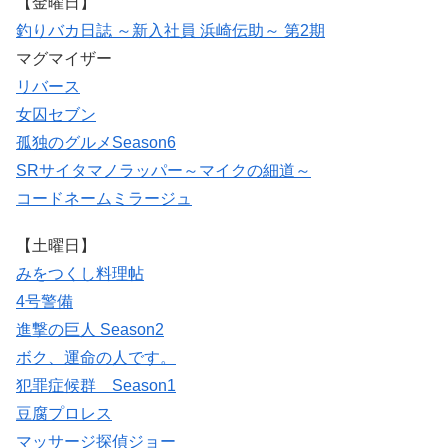
【金曜日】
釣りバカ日誌 ～新入社員 浜崎伝助～ 第2期
マグマイザー
リバース
女囚セブン
孤独のグルメSeason6
SRサイタマノラッパー～マイクの細道～
コードネームミラージュ
【土曜日】
みをつくし料理帖
4号警備
進撃の巨人 Season2
ボク、運命の人です。
犯罪症候群 Season1
豆腐プロレス
マッサージ探偵ジョー