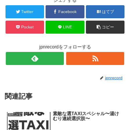
シェアする
)
ィ
)
ン
ド
Twitter
Facebook
はてブ
ウ
で
開
き
ま
Pocket
LINE
コピー
す
)
jpnrecordをフォローする
jpnrecord
関連記事
素敵な選TAXIスペシャル〜湯け
スペシャル
むり連続選択肢〜