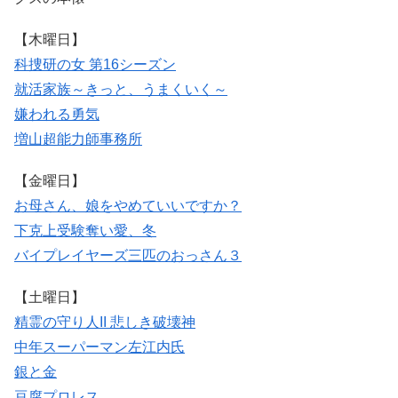
【木曜日】
科捜研の女 第16シーズン
就活家族～きっと、うまくいく～
嫌われる勇気
増山超能力師事務所
【金曜日】
お母さん、娘をやめていいですか？
下克上受験
奪い愛、冬
バイプレイヤーズ
三匹のおっさん３
【土曜日】
精霊の守り人II 悲しき破壊神
中年スーパーマン左江内氏
銀と金
豆腐プロレス