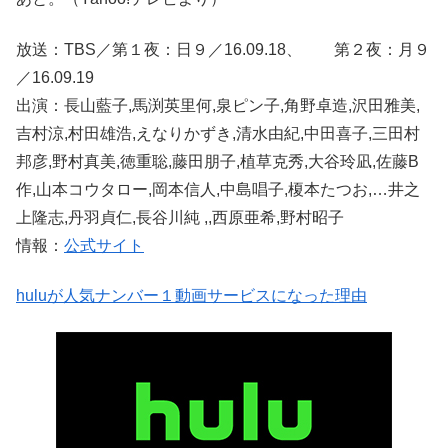
放送：TBS／第１夜：日９／16.09.18、 第２夜：月９
／16.09.19
出演：長山藍子,馬渕英里何,泉ピン子,角野卓造,沢田雅美,
吉村涼,村田雄浩,えなりかずき,清水由紀,中田喜子,三田村
邦彦,野村真美,徳重聡,藤田朋子,植草克秀,大谷玲凪,佐藤B
作,山本コウタロー,岡本信人,中島唱子,榎本たつお,…井之
上隆志,丹羽貞仁,長谷川純 ,,西原亜希,野村昭子
情報：
公式サイト
huluが人気ナンバー１動画サービスになった理由