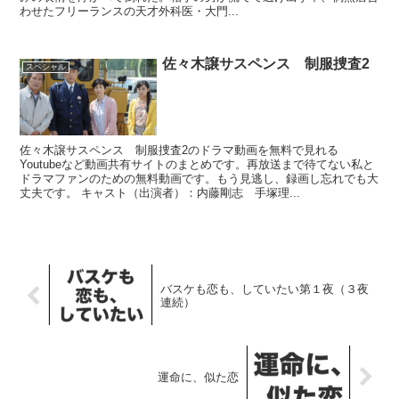
わせたフリーランスの天才外科医・大門...
佐々木譲サスペンス 制服捜査2
スペシャル
佐々木譲サスペンス 制服捜査2のドラマ動画を無料で見れる
Youtubeなど動画共有サイトのまとめです。再放送まで待てない私と
ドラマファンのための無料動画です。もう見逃し、録画し忘れでも大
丈夫です。 キャスト（出演者）：内藤剛志 手塚理...
バスケも恋も、していたい第１夜（３夜
連続）
運命に、似た恋