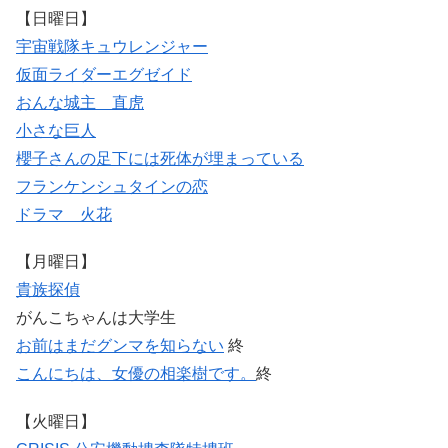
【日曜日】
宇宙戦隊キュウレンジャー
仮面ライダーエグゼイド
おんな城主 直虎
小さな巨人
櫻子さんの足下には死体が埋まっている
フランケンシュタインの恋
ドラマ 火花
【月曜日】
貴族探偵
がんこちゃんは大学生
お前はまだグンマを知らない
終
こんにちは、女優の相楽樹です。
終
【火曜日】