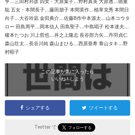
亨…三田村邦彦 四女・大原葉子…野村真美 大原透…徳重
聡 五女・本間長子…藤田朋子 本間英作…植草克秀 本間日
向子…大谷玲凪 金田典介…佐藤B作中本源太…山本コウタ
ロー 田島周平…岡本信人 田島聖子…中島唱子 松本達夫…
榎本たつお 川上哲也…井之上隆志 長谷部力矢…丹羽貞仁
森山壮太…長谷川純 森山まひる…西原亜希 青山タキ…野
村昭子
この記事が気に入ったら
いいね ! しよう
シェアする
ツイートする
Twitter で