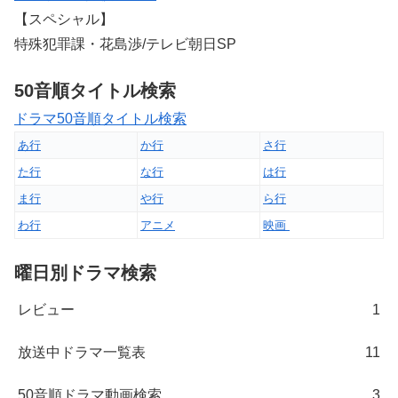
【スペシャル】
特殊犯罪課・花島渉/テレビ朝日SP
50音順タイトル検索
ドラマ50音順タイトル検索
あ行
か行
さ行
た行
な行
は行
ま行
や行
ら行
わ行
アニメ
映画
曜日別ドラマ検索
レビュー
1
放送中ドラマ一覧表
11
50音順ドラマ動画検索
3