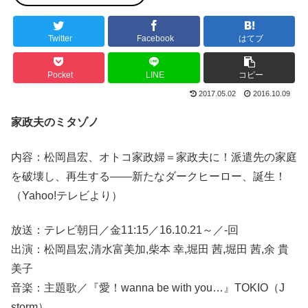
Twitter
Facebook
はてブ
Pocket
LINE
コピー
2017.05.02
2016.10.09
家政夫のミタゾノ
内容：松岡昌宏、オトコ家政婦＝家政夫に！派遣先の家庭
を破壊し、再生する――新たなダークヒーロー、誕生！
（Yahoo!テレビより）
放送：テレビ朝日／金11:15／16.10.21～／-回
出演：松岡昌宏,清水富美加,柴本 幸,堀田 茜,堀田 茜,余 貴
美子
音楽：主題歌／『愛！wanna be with you…』TOKIO（J
storm）