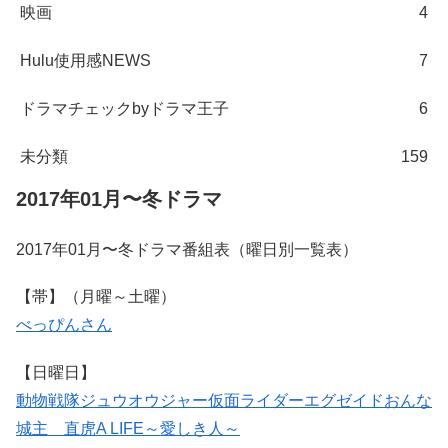
映画
4
Hulu使用感NEWS
7
ドラマチェックbyドラマ王子
6
未分類
159
2017年01月〜冬ドラマ
2017年01月〜冬ドラマ番組表（曜日別一覧表）
【帯】（月曜～土曜）
べっぴんさん
【日曜日】
動物戦隊ジュウオウジャー
仮面ライダーエグゼイド
おんな
城主 直虎
A LIFE～愛しき人～