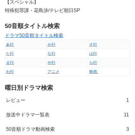
【スペシャル】
特殊犯罪課・花島渉/テレビ朝日SP
50音順タイトル検索
ドラマ50音順タイトル検索
あ行
か行
さ行
た行
な行
は行
ま行
や行
ら行
わ行
アニメ
映画
曜日別ドラマ検索
レビュー
1
放送中ドラマ一覧表
11
50音順ドラマ動画検索
3