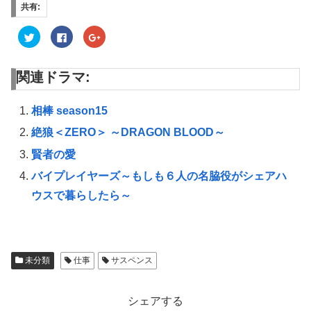
共有:
ク
F
ク
リ
a
リ
ッ
c
ッ
ク
e
ク
し
b
し
関連ドラマ:
て
o
て
T
o
G
w
k
o
i
で
o
t
共
g
相棒 season15
t
有
l
e
す
e
絶狼＜ZERO＞ ～DRAGON BLOOD～
r
る
+
で
に
で
共
は
共
賢者の愛
有
ク
有
(
リ
(
バイプレイヤーズ～もしも６人の名脇役がシェアハ
新
ッ
新
し
ク
し
い
し
い
ウスで暮らしたら～
ウ
て
ウ
ィ
く
ィ
ン
だ
ン
ド
さ
ド
ウ
い
ウ
で
(
で
開
新
開
き
し
き
未分類
仕事
サスペンス
ま
い
ま
す
ウ
す
)
ィ
)
ン
シェアする
ド
ウ