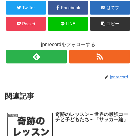
で
開
Twitter
Facebook
はてブ
き
ま
す
)
Pocket
LINE
コピー
jpnrecordをフォローする
jpnrecord
関連記事
奇跡のレッスン～世界の最強コー
未分類
チと子どもたち～「サッカー編」