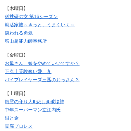
【木曜日】
科捜研の女 第16シーズン
就活家族～きっと、うまくいく～
嫌われる勇気
増山超能力師事務所
【金曜日】
お母さん、娘をやめていいですか？
下克上受験
奪い愛、冬
バイプレイヤーズ
三匹のおっさん３
【土曜日】
精霊の守り人II 悲しき破壊神
中年スーパーマン左江内氏
銀と金
豆腐プロレス