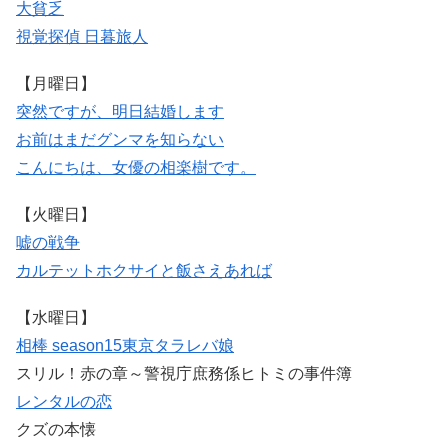
大貧乏
視覚探偵 日暮旅人
【月曜日】
突然ですが、明日結婚します
お前はまだグンマを知らない
こんにちは、女優の相楽樹です。
【火曜日】
嘘の戦争
カルテット
ホクサイと飯さえあれば
【水曜日】
相棒 season15
東京タラレバ娘
スリル！赤の章～警視庁庶務係ヒトミの事件簿
レンタルの恋
クズの本懐