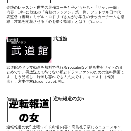
奇跡のレッスン～世界の最強コーチと子どもたち～「サッカー編」
内容：14年に放送の「奇跡のレッスン」第一弾。フットサル日本代
表監督（当時）ミゲル・ロドリゴさんが小学生のサッカーチームを指
導！才能を開花させる「心を磨く指導」とは？（Yaho...
武道館
未分類
武道館のドラマ動画を無料で見れるYoutubeなど動画共有サイトのま
とめです。再放送まで待てない私とドラマファンのための無料動画で
す。もう見逃し、録画し忘れでも大丈夫です。 キャスト（出演
者）：宮本佳林(Juice=Juice), 植...
逆転報道の女5
未分類
逆転報道の女5 土曜ワイド劇場 内容：高島礼子演じるニュースキャ