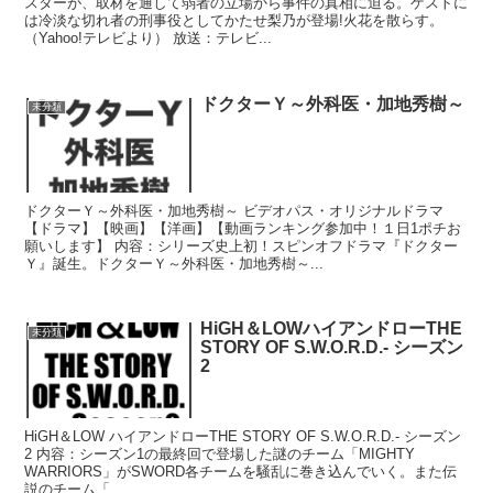
スターが、取材を通して弱者の立場から事件の真相に迫る。ゲストに
は冷淡な切れ者の刑事役としてかたせ梨乃が登場!火花を散らす。
（Yahoo!テレビより） 放送：テレビ...
ドクターＹ～外科医・加地秀樹～
未分類
ドクターＹ～外科医・加地秀樹～ ビデオパス・オリジナルドラマ
【ドラマ】【映画】【洋画】【動画ランキング参加中！１日1ポチお
願いします】 内容：シリーズ史上初！スピンオフドラマ『ドクター
Ｙ』誕生。ドクターＹ～外科医・加地秀樹～...
HiGH＆LOWハイアンドローTHE
未分類
STORY OF S.W.O.R.D.- シーズン
2
HiGH＆LOW ハイアンドローTHE STORY OF S.W.O.R.D.- シーズン
2 内容：シーズン1の最終回で登場した謎のチーム「MIGHTY
WARRIORS」がSWORD各チームを騒乱に巻き込んでいく。また伝
説のチーム「...