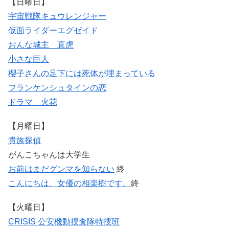
【日曜日】
宇宙戦隊キュウレンジャー
仮面ライダーエグゼイド
おんな城主 直虎
小さな巨人
櫻子さんの足下には死体が埋まっている
フランケンシュタインの恋
ドラマ 火花
【月曜日】
貴族探偵
がんこちゃんは大学生
お前はまだグンマを知らない
終
こんにちは、女優の相楽樹です。
終
【火曜日】
CRISIS 公安機動捜査隊特捜班