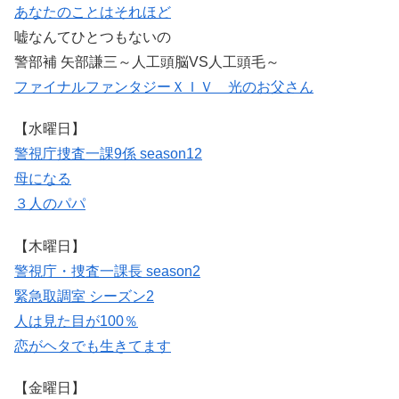
あなたのことはそれほど
嘘なんてひとつもないの
警部補 矢部謙三～人工頭脳VS人工頭毛～
ファイナルファンタジーＸＩＶ 光のお父さん
【水曜日】
警視庁捜査一課9係 season12
母になる
３人のパパ
【木曜日】
警視庁・捜査一課長 season2
緊急取調室 シーズン2
人は見た目が100％
恋がヘタでも生きてます
【金曜日】