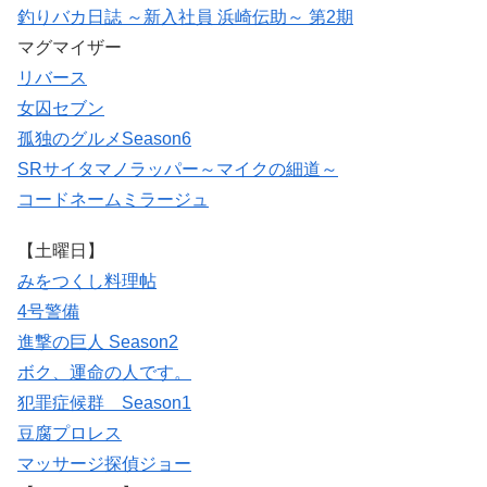
釣りバカ日誌 ～新入社員 浜崎伝助～ 第2期
マグマイザー
リバース
女囚セブン
孤独のグルメSeason6
SRサイタマノラッパー～マイクの細道～
コードネームミラージュ
【土曜日】
みをつくし料理帖
4号警備
進撃の巨人 Season2
ボク、運命の人です。
犯罪症候群 Season1
豆腐プロレス
マッサージ探偵ジョー