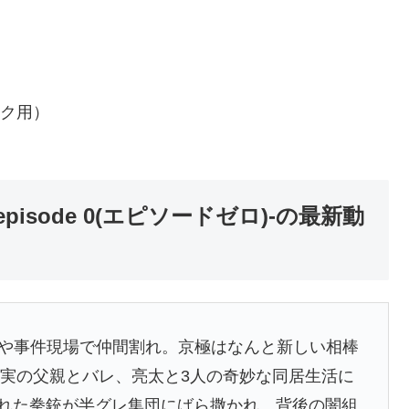
。
ク用）
episode 0(エピソードゼロ)-の最新動
たもや事件現場で仲間割れ。京極はなんと新しい相棒
)に実の父親とバレ、亮太と3人の奇妙な同居生活に
された拳銃が半グレ集団にばら撒かれ、背後の闇組