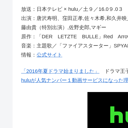
放送：日本テレビ × hulu／土９／16.0９.0３
出演：唐沢寿明、窪田正孝,佐々木希,和久井映見
藤由貴（特別出演）,佐野史郎,マギー
原作：「DER LETZTE BULLE」Red Arrow 
音楽：主題歌／「ファイアスターター」SPYAIR(Sony
情報：
公式サイト
「2016年夏ドラマ始まりました」
ドラマ王子
huluが人気ナンバー１動画サービスになった