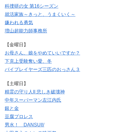
科捜研の女 第16シーズン
就活家族～きっと、うまくいく～
嫌われる勇気
増山超能力師事務所
【金曜日】
お母さん、娘をやめていいですか？
下克上受験
奪い愛、冬
バイプレイヤーズ
三匹のおっさん３
【土曜日】
精霊の守り人II 悲しき破壊神
中年スーパーマン左江内氏
銀と金
豆腐プロレス
男水！ DANSUI!/