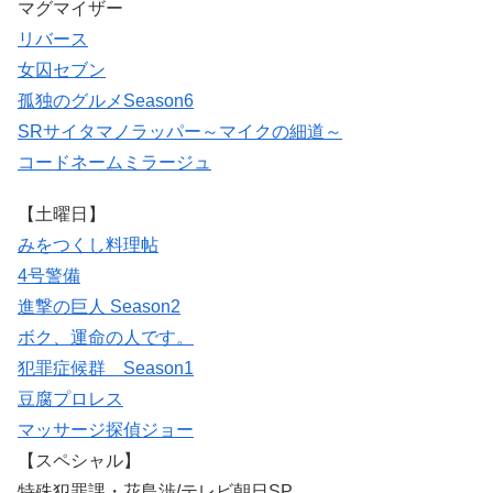
マグマイザー
リバース
女囚セブン
孤独のグルメSeason6
SRサイタマノラッパー～マイクの細道～
コードネームミラージュ
【土曜日】
みをつくし料理帖
4号警備
進撃の巨人 Season2
ボク、運命の人です。
犯罪症候群 Season1
豆腐プロレス
マッサージ探偵ジョー
【スペシャル】
特殊犯罪課・花島渉/テレビ朝日SP