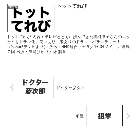
トットてれび
未分類
トットてれび 内容：テレビとともに歩んできた黒柳徹子さんのエッ
セイをドラマ化。笑いあり、涙ありのドラマ・バラエティー！
（Yahoo!テレビより） 放送：NHK総合／土８／16.04.３０～／連続
７回 出演：満島ひかり,中村獅童...
ドクター彦次郎
狙撃