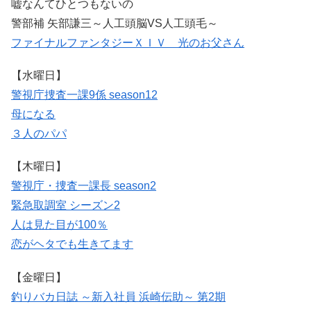
嘘なんてひとつもないの
警部補 矢部謙三～人工頭脳VS人工頭毛～
ファイナルファンタジーＸＩＶ 光のお父さん
【水曜日】
警視庁捜査一課9係 season12
母になる
３人のパパ
【木曜日】
警視庁・捜査一課長 season2
緊急取調室 シーズン2
人は見た目が100％
恋がヘタでも生きてます
【金曜日】
釣りバカ日誌 ～新入社員 浜崎伝助～ 第2期