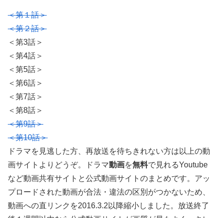
＜第１話＞
＜第２話＞
＜第3話＞
＜第4話＞
＜第5話＞
＜第6話＞
＜第7話＞
＜第8話＞
＜第9話＞
＜第10話＞
ドラマを見逃した方、再放送を待ちきれない方は以上の動
画サイトよりどうぞ。ドラマ
動画
を
無料
で見れるYoutube
など動画共有サイトと公式動画サイトのまとめです。アッ
プロードされた動画が合法・違法の区別がつかないため、
動画への直リンクを2016.3.2以降縮小しました。放送終了