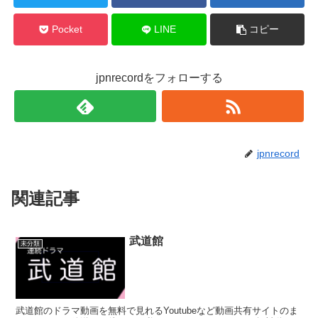
で
開
き
ま
Pocket
LINE
コピー
す
)
jpnrecordをフォローする
jpnrecord
関連記事
武道館
未分類
武道館のドラマ動画を無料で見れるYoutubeなど動画共有サイトのま