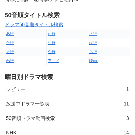
50音順タイトル検索
ドラマ50音順タイトル検索
あ行
か行
さ行
た行
な行
は行
ま行
や行
ら行
わ行
アニメ
映画
曜日別ドラマ検索
レビュー
1
放送中ドラマ一覧表
11
50音順ドラマ動画検索
3
NHK
14