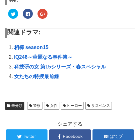
共有:
ク
F
ク
リ
a
リ
ッ
c
ッ
ク
e
ク
し
b
し
関連ドラマ:
て
o
て
T
o
G
w
k
o
i
で
o
t
共
g
相棒 season15
t
有
l
e
す
e
IQ246～華麗なる事件簿～
r
る
+
で
に
で
共
は
共
科捜研の女 第15シリーズ・春スペシャル
有
ク
有
(
リ
(
女たちの特捜最前線
新
ッ
新
し
ク
し
い
し
い
ウ
て
ウ
ィ
く
ィ
ン
だ
ン
ド
さ
ド
ウ
い
ウ
未分類
警察
女性
ヒーロー
サスペンス
で
(
で
開
新
開
き
し
き
ま
い
ま
す
ウ
す
シェアする
)
ィ
)
ン
ド
Twitter
Facebook
はてブ
ウ