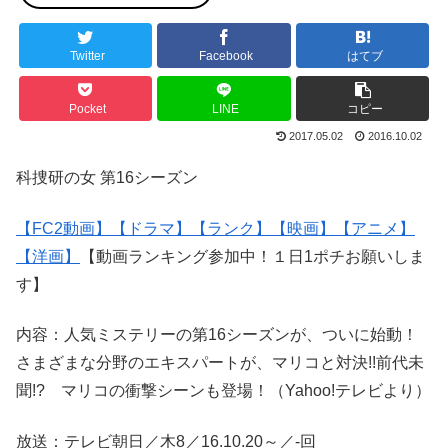
Twitter
Facebook
はてブ
Pocket
LINE
コピー
2017.05.02
2016.10.02
科捜研の女 第16シーズン
【FC2動画】
【ドラマ】
【ランク】
【映画】
【アニメ】
【洋画】
【動画ランキング参加中！１日1ポチお願いしま
す】
内容：人気ミステリーの第16シーズンが、ついに始動！
さまざまな分野のエキスパートが、マリコと対決!!前代未
聞!? マリコの衝撃シーンも登場！（Yahoo!テレビより）
放送：テレビ朝日／木8／16.10.20～／-回