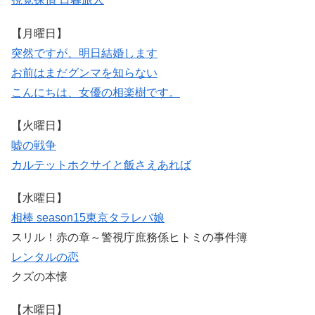
【月曜日】
突然ですが、明日結婚します
お前はまだグンマを知らない
こんにちは、女優の相楽樹です。
【火曜日】
嘘の戦争
カルテット
ホクサイと飯さえあれば
【水曜日】
相棒 season15
東京タラレバ娘
スリル！赤の章～警視庁庶務係ヒトミの事件簿
レンタルの恋
クズの本懐
【木曜日】