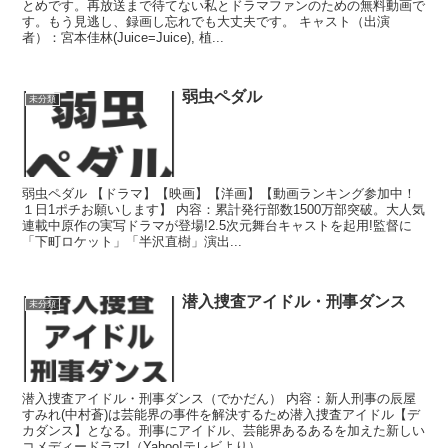
とめです。再放送まで待てない私とドラマファンのための無料動画で
す。もう見逃し、録画し忘れでも大丈夫です。 キャスト（出演
者）：宮本佳林(Juice=Juice), 植...
弱虫ペダル
未分類
弱虫ペダル 【ドラマ】【映画】【洋画】【動画ランキング参加中！
１日1ポチお願いします】 内容：累計発行部数1500万部突破。大人気
連載中原作の実写ドラマが登場!2.5次元舞台キャストを起用!監督に
「下町ロケット」「半沢直樹」演出...
潜入捜査アイドル・刑事ダンス
未分類
潜入捜査アイドル・刑事ダンス（でかだん） 内容：新人刑事の辰屋
すみれ(中村蒼)は芸能界の事件を解決するため潜入捜査アイドル【デ
カダンス】となる。刑事にアイドル、芸能界あるあるを加えた新しい
コメディードラマ!（Yahoo!テレビより） ...