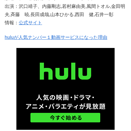
出演：沢口靖子、内藤剛志,若村麻由美,風間トオル,金田明
夫,斉藤 暁,長田成哉,山本ひかる,西田 健,石井一彰
情報：
公式サイト
huluが人気ナンバー１動画サービスになった理由