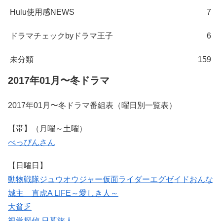
Hulu使用感NEWS
7
ドラマチェックbyドラマ王子
6
未分類
159
2017年01月〜冬ドラマ
2017年01月〜冬ドラマ番組表（曜日別一覧表）
【帯】（月曜～土曜）
べっぴんさん
【日曜日】
動物戦隊ジュウオウジャー
仮面ライダーエグゼイド
おんな
城主 直虎
A LIFE～愛しき人～
大貧乏
視覚探偵 日暮旅人