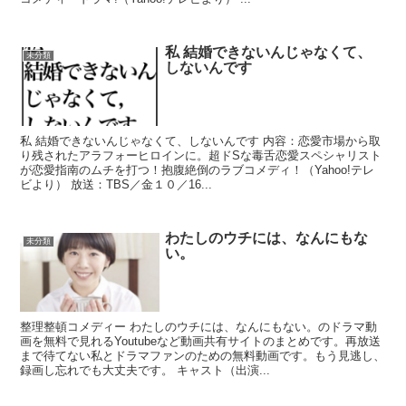
私 結婚できないんじゃなくて、
未分類
しないんです
私 結婚できないんじゃなくて、しないんです 内容：恋愛市場から取
り残されたアラフォーヒロインに。超ドSな毒舌恋愛スペシャリスト
が恋愛指南のムチを打つ！抱腹絶倒のラブコメディ！（Yahoo!テレ
ビより） 放送：TBS／金１０／16...
わたしのウチには、なんにもな
未分類
い。
整理整頓コメディー わたしのウチには、なんにもない。のドラマ動
画を無料で見れるYoutubeなど動画共有サイトのまとめです。再放送
まで待てない私とドラマファンのための無料動画です。もう見逃し、
録画し忘れでも大丈夫です。 キャスト（出演...