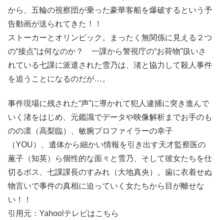
から、五輪の視察団が乗った豪華客船を爆破するという予
告動画が送られてきた！！
ストーカーとオリンピック。まったく無関係に見える２つ
の“接点”は何なのか？ 一課から警視庁の“お荷物”扱いさ
れている七課に派遣された雪乃は、渚と協力して殺人事件
を追うことになるのだが…。
事件現場に残された“声”に導かれて犯人逮捕に突き進んで
いく渚をはじめ、元鑑識でデータや映像解析までお手のも
のの凛（高梨臨）、敏腕プロファイラーの幸子
（YOU）、遺体から細かい情報を引き出す天才監察医の
薫子（知英）ら個性的な面々と雪乃、そして彼女たちを仕
切るボス、七課課長のすみれ（大地真央）。歯に衣着せぬ
物言いで事件の真相に迫っていく女たちから目が離せな
い！！
引用元：Yahoo!テレビはこちら