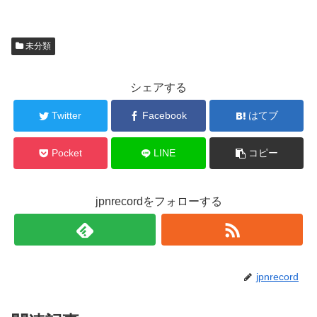
i
で
o
t
共
g
t
有
l
e
す
e
r
る
+
で
に
で
未分類
共
は
共
有
ク
有
(
リ
(
新
ッ
新
し
ク
し
シェアする
い
し
い
ウ
て
ウ
ィ
く
ィ
Twitter
Facebook
はてブ
ン
だ
ン
ド
さ
ド
ウ
い
ウ
で
(
で
Pocket
LINE
コピー
開
新
開
き
し
き
ま
い
ま
す
ウ
す
)
ィ
)
ン
jpnrecordをフォローする
ド
ウ
で
開
き
ま
す
)
jpnrecord