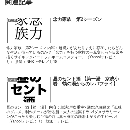
関連記事
念力家族 第2シーズン
未分類
念力家族 第2シーズン 内容：超能力があたりまえに存在したらどん
な生活が待っているのか？「念力」を持つ家族の一風変わった日常を
描くサイキックハートフルホームコメディー。（Yahoo!テレビよ
り） 放送：NHK Eテレ／月18...
昼のセント酒 【第一湯 京成小
未分類
岩 鶴の湯からのレバフライ】
昼のセント酒【第一湯】 内容：主演:戸次重幸×原案:久住昌之「孤独
のグルメ」制作チームが贈る新・大人の道楽ドラマ!ダメサラリーマ
ンがこっそり楽しむ至福の時…真っ昼間の銭湯上がりの生ビール!
（Yahoo!テレビより） 放送：テレビ...