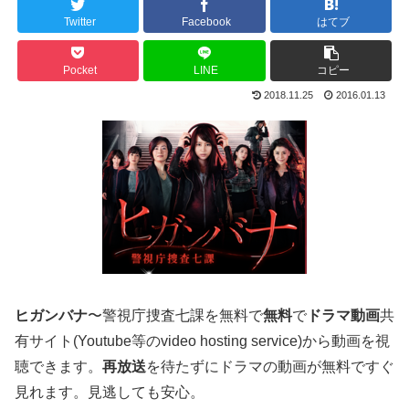
Twitter
Facebook
はてブ
Pocket
LINE
コピー
2018.11.25
2016.01.13
ヒガンバナ
〜警視庁捜査七課を無料で
無料
で
ドラマ
動画
共
有サイト(Youtube等のvideo hosting service)から動画を視
聴できます。
再放送
を待たずにドラマの動画が無料ですぐ
見れます。見逃しても安心。