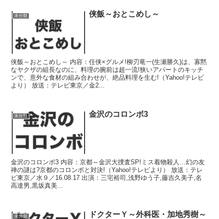
侠飯～おとこめし～
未分類
侠飯～おとこめし～ 内容：任侠×グルメ!柳刃竜一(生瀬勝久)は、寡黙
なヤクザの組長なのに、料理の腕前は超一流!狭いアパートのキッチ
ンで、意外な食材の組み合わせが、絶品料理を生む!（Yahoo!テレビ
より） 放送：テレビ東京／金2...
金沢のコロンボ3
未分類
金沢のコロンボ3 内容：京都～金沢大捜査SP!ミス着物殺人…幻の友
禅の謎は?京都のコロンボと対決!（Yahoo!テレビより） 放送：テレ
ビ東京／水９／16.08.17 出演：三宅裕司,浅野ゆう子,藤吉久美子,名
高達男,黒坂真美...
ドクターＹ～外科医・加地秀樹～
未分類