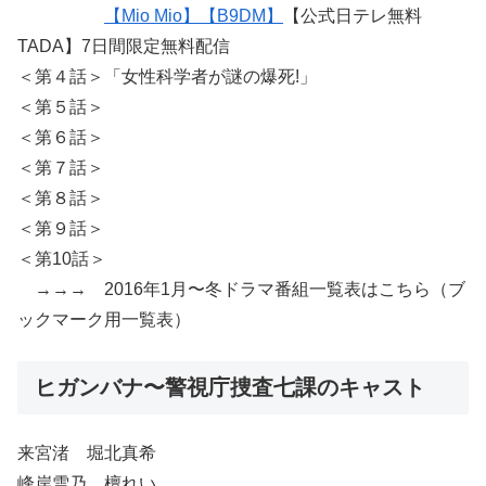
【Mio Mio】
【B9DM】
【公式日テレ無料
TADA】7日間限定無料配信
＜第４話＞「女性科学者が謎の爆死!」
＜第５話＞
＜第６話＞
＜第７話＞
＜第８話＞
＜第９話＞
＜第10話＞
→→→ 2016年1月〜冬ドラマ番組一覧表はこちら（ブ
ックマーク用一覧表）
ヒガンバナ〜警視庁捜査七課のキャスト
来宮渚 堀北真希
峰岸雪乃 檀れい