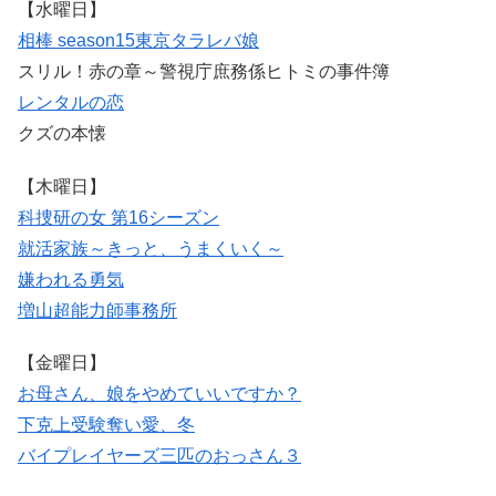
【水曜日】
相棒 season15
東京タラレバ娘
スリル！赤の章～警視庁庶務係ヒトミの事件簿
レンタルの恋
クズの本懐
【木曜日】
科捜研の女 第16シーズン
就活家族～きっと、うまくいく～
嫌われる勇気
増山超能力師事務所
【金曜日】
お母さん、娘をやめていいですか？
下克上受験
奪い愛、冬
バイプレイヤーズ
三匹のおっさん３