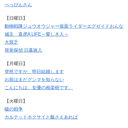
べっぴんさん
【日曜日】
動物戦隊ジュウオウジャー
仮面ライダーエグゼイド
おんな
城主 直虎
A LIFE～愛しき人～
大貧乏
視覚探偵 日暮旅人
【月曜日】
突然ですが、明日結婚します
お前はまだグンマを知らない
こんにちは、女優の相楽樹です。
【火曜日】
嘘の戦争
カルテット
ホクサイと飯さえあれば