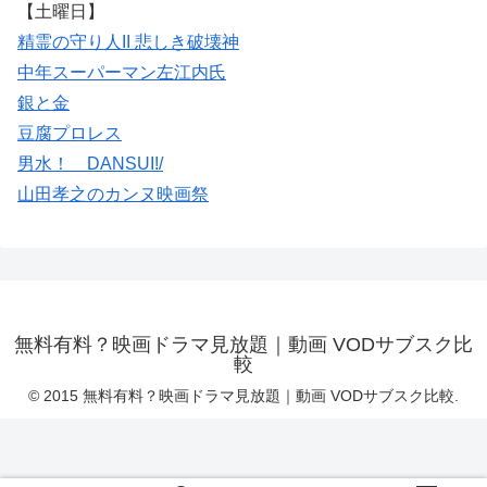
【土曜日】
精霊の守り人II 悲しき破壊神
中年スーパーマン左江内氏
銀と金
豆腐プロレス
男水！ DANSUI!/
山田孝之のカンヌ映画祭
無料有料？映画ドラマ見放題｜動画 VODサブスク比
較
© 2015 無料有料？映画ドラマ見放題｜動画 VODサブスク比較.