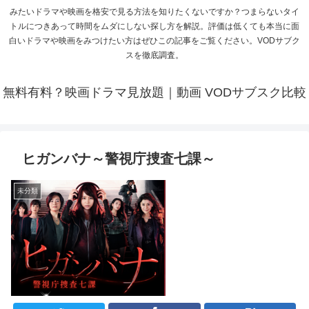
みたいドラマや映画を格安で見る方法を知りたくないですか？つまらないタイ
トルにつきあって時間をムダにしない探し方を解説。評価は低くても本当に面
白いドラマや映画をみつけたい方はぜひこの記事をご覧ください。VODサブク
スを徹底調査。
無料有料？映画ドラマ見放題｜動画 VODサブスク比較
ヒガンバナ～警視庁捜査七課～
未分類