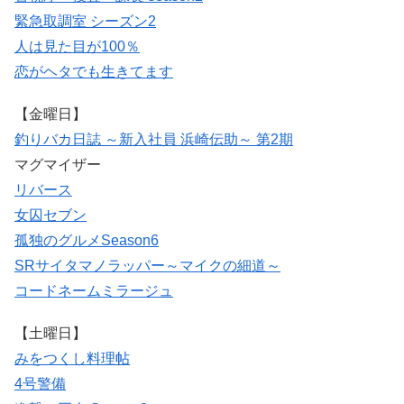
緊急取調室 シーズン2
人は見た目が100％
恋がヘタでも生きてます
【金曜日】
釣りバカ日誌 ～新入社員 浜崎伝助～ 第2期
マグマイザー
リバース
女囚セブン
孤独のグルメSeason6
SRサイタマノラッパー～マイクの細道～
コードネームミラージュ
【土曜日】
みをつくし料理帖
4号警備