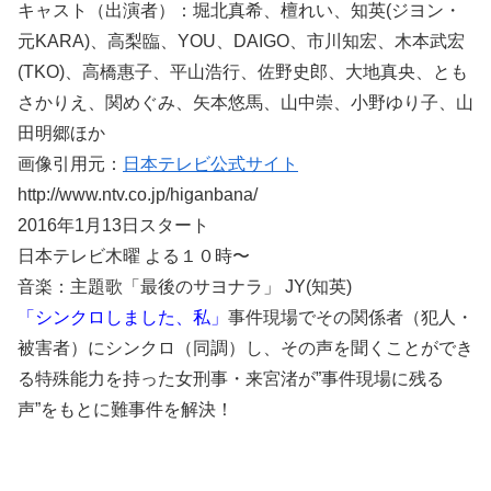
キャスト（出演者）：堀北真希、檀れい、知英(ジヨン・
元KARA)、高梨臨、YOU、DAIGO、市川知宏、木本武宏
(TKO)、高橋惠子、平山浩行、佐野史郎、大地真央、とも
さかりえ、関めぐみ、矢本悠馬、山中崇、小野ゆり子、山
田明郷ほか
画像引用元：
日本テレビ公式サイト
http://www.ntv.co.jp/higanbana/
2016年1月13日スタート
日本テレビ木曜 よる１０時〜
音楽：主題歌「最後のサヨナラ」 JY(知英)
「シンクロしました、私」
事件現場でその関係者（犯人・
被害者）にシンクロ（同調）し、その声を聞くことができ
る特殊能力を持った女刑事・来宮渚が”事件現場に残る
声”をもとに難事件を解決！