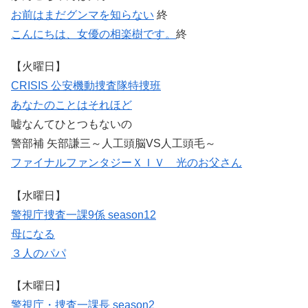
お前はまだグンマを知らない
終
こんにちは、女優の相楽樹です。
終
【火曜日】
CRISIS 公安機動捜査隊特捜班
あなたのことはそれほど
嘘なんてひとつもないの
警部補 矢部謙三～人工頭脳VS人工頭毛～
ファイナルファンタジーＸＩＶ 光のお父さん
【水曜日】
警視庁捜査一課9係 season12
母になる
３人のパパ
【木曜日】
警視庁・捜査一課長 season2