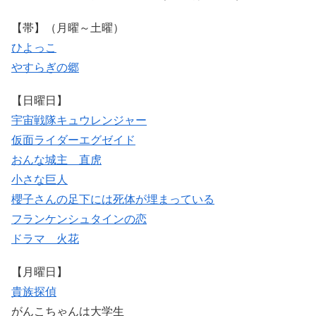
【帯】（月曜～土曜）
ひよっこ
やすらぎの郷
【日曜日】
宇宙戦隊キュウレンジャー
仮面ライダーエグゼイド
おんな城主 直虎
小さな巨人
櫻子さんの足下には死体が埋まっている
フランケンシュタインの恋
ドラマ 火花
【月曜日】
貴族探偵
がんこちゃんは大学生