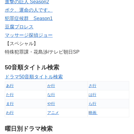
進撃の巨人 Season2
ボク、運命の人です。
犯罪症候群 Season1
豆腐プロレス
マッサージ探偵ジョー
【スペシャル】
特殊犯罪課・花島渉/テレビ朝日SP
50音順タイトル検索
ドラマ50音順タイトル検索
あ行
か行
さ行
た行
な行
は行
ま行
や行
ら行
わ行
アニメ
映画
曜日別ドラマ検索