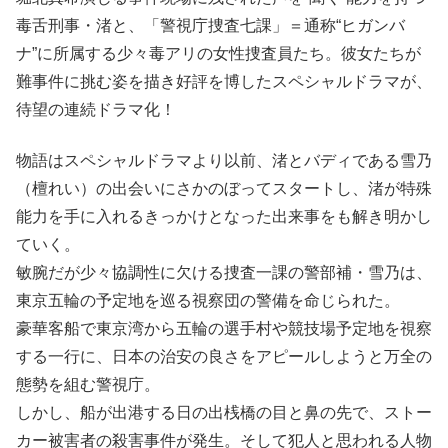
毒舌刑事・渚と、「警視庁捜査七課」＝通称“ヒガンバ
ナ”に所属する少々毒アリの女性捜査員たち。彼女たちが
難事件に挑む姿を描き好評を博したスペシャルドラマが、
待望の連続ドラマ化！
物語はスペシャルドラマより以前、渚とバディである雪乃
（檀れい）の出会いにさかのぼってスタートし、渚が特殊
能力を手に入れるきっかけとなった出来事をも解き明かし
ていく。
敏腕だが少々協調性に欠ける捜査一課の警部補・雪乃は、
東京五輪の予定地を巡る視察団の警備を命じられた。
豪華客船で東京湾から五輪の選手村や競技場予定地を視察
する一行に、日本の治安の良さをアピールしようと万全の
態勢を組む警視庁。
しかし、船が出港する日の出桟橋の目と鼻の先で、ストー
カー被害者の殺害事件が発生。そして犯人と思われる人物