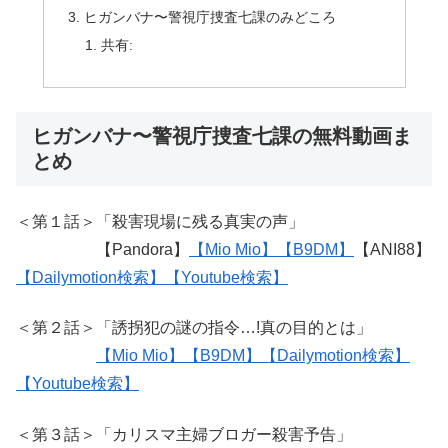
ヒガンバナ〜警視庁捜査七課のみどころ
共有:
ヒガンバナ〜警視庁捜査七課の無料動画ま
とめ
＜第１話＞「殺害現場に残る真実の声」
【Pandora】
【Mio Mio】
【B9DM】
【ANI88】
【Dailymotion検索】
【Youtube検索】
＜第２話＞「誘拐犯の謎の指令…!真の目的とは」
【Mio Mio】
【B9DM】
【Dailymotion検索】
【Youtube検索】
＜第３話＞「カリスマ主婦ブロガー殺害予告」