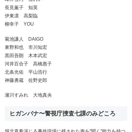
長見薫子 知英
伊東凛 高梨臨
柳幸子 YOU
菊池謙人 DAIGO
東野和也 市川知宏
黒田吾朗 木本武宏
河井百合子 高橋惠子
北条光佑 平山浩行
神藤勇蔵 佐野史郎
瀬川すみれ 大地真央
ヒガンバナ〜警視庁捜査七課のみどころ
堀北真希演じる事件現場に残された声を“聞く”能力を持つ