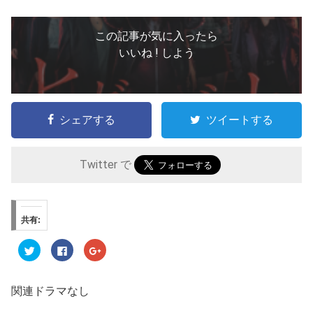
この記事が気に入ったら
いいね ! しよう
シェアする
ツイートする
Twitter で
共有:
ク
F
ク
リ
a
リ
ッ
c
ッ
ク
e
ク
し
b
し
て
o
て
関連ドラマなし
T
o
G
w
k
o