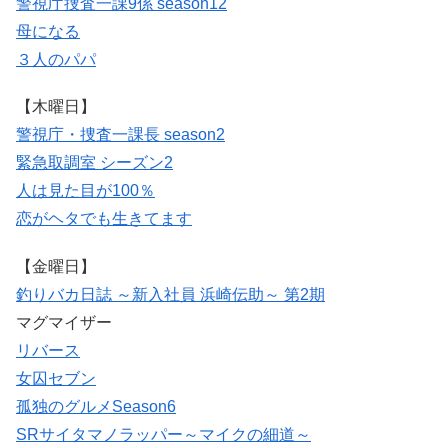
警視庁捜査一課9係 season12
母になる
３人のパパ
【木曜日】
警視庁・捜査一課長 season2
緊急取調室 シーズン2
人は見た目が100％
恋がヘタでも生きてます
【金曜日】
釣りバカ日誌 ～新入社員 浜崎伝助～ 第2期
マグマイザー
リバース
女囚セブン
孤独のグルメSeason6
SRサイタマノラッパー～マイクの細道～