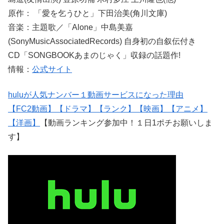
原作： 「愛を乞うひと」下田治美(角川文庫)
音楽：主題歌／「Alone」中島美嘉
(SonyMusicAssociatedRecords) 自身初の自叙伝付き
CD「SONGBOOKあまのじゃく」収録の話題作!
情報：
公式サイト
hulu
が人気ナンバー１動画サービスになった理由
【
FC2
動画】
【ドラマ】
【ランク】
【映画】
【アニメ】
【洋画】
【動画ランキング参加中！１日1ポチお願いしま
す】