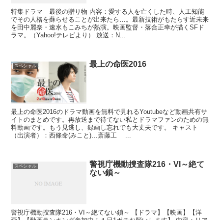
特集ドラマ 最後の贈り物 内容：愛する人を亡くした時、人工知能
でその人格を蘇らせることが出来たら…。最新技術がもたらす近未来
を田中麗奈・速水もこみちが熱演。映画監督・落合正幸が描くSFド
ラマ。（Yahoo!テレビより） 放送：N...
最上の命医2016
スペシャル
最上の命医2016のドラマ動画を無料で見れるYoutubeなど動画共有サ
イトのまとめです。再放送まで待てない私とドラマファンのための無
料動画です。もう見逃し、録画し忘れでも大丈夫です。 キャスト
（出演者）：西條命(みこと)…斎藤工 ...
警視庁機動捜査隊216・VI～絶て
スペシャル
ない鎖～
警視庁機動捜査隊216・VI～絶てない鎖～ 【ドラマ】【映画】【洋