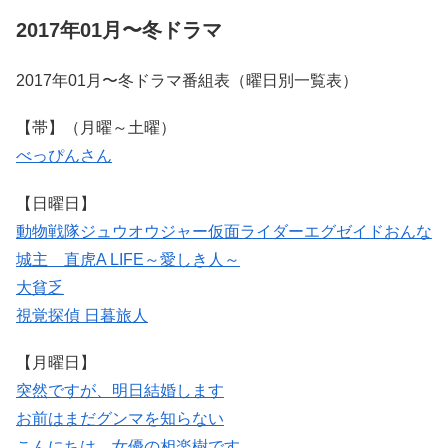
2017年01月〜冬ドラマ
2017年01月〜冬ドラマ番組表（曜日別一覧表）
【帯】（月曜～土曜）
べっぴんさん
【日曜日】
動物戦隊ジュウオウジャー
仮面ライダーエグゼイド
おんな
城主 直虎
A LIFE～愛しき人～
大貧乏
視覚探偵 日暮旅人
【月曜日】
突然ですが、明日結婚します
お前はまだグンマを知らない
こんにちは、女優の相楽樹です。