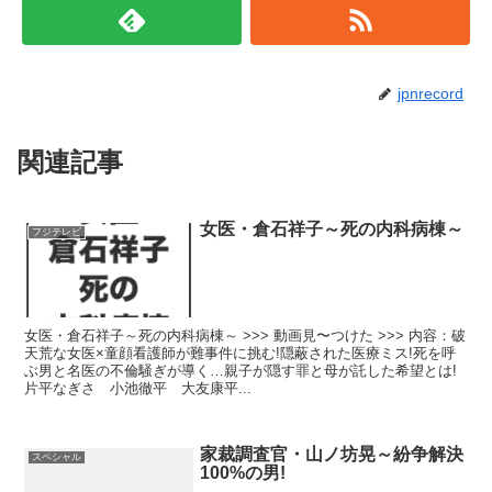
jpnrecord
関連記事
女医・倉石祥子～死の内科病棟～
フジテレビ
女医・倉石祥子～死の内科病棟～ >>> 動画見〜つけた >>> 内容：破
天荒な女医×童顔看護師が難事件に挑む!隠蔽された医療ミス!死を呼
ぶ男と名医の不倫騒ぎが導く…親子が隠す罪と母が託した希望とは!
片平なぎさ 小池徹平 大友康平...
家裁調査官・山ノ坊晃～紛争解決
スペシャル
100%の男!