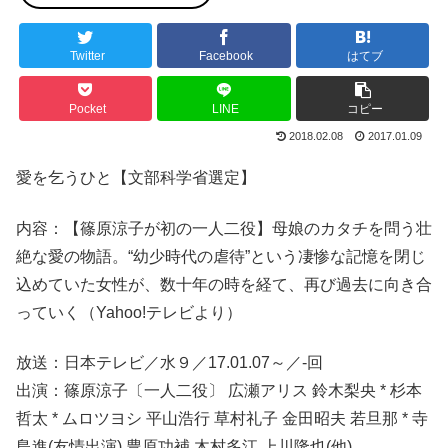
Twitter
Facebook
はてブ
Pocket
LINE
コピー
2018.02.08
2017.01.09
愛を乞うひと【文部科学省選定】
内容：【篠原涼子が初の一人二役】母娘のカタチを問う壮
絶な愛の物語。“幼少時代の虐待”という凄惨な記憶を閉じ
込めていた女性が、数十年の時を経て、再び過去に向き合
っていく（Yahoo!テレビより）
放送：日本テレビ／水９／17.01.07～／-回
出演：篠原涼子〔一人二役〕 広瀬アリス 鈴木梨央 * 杉本
哲太 * ムロツヨシ 平山浩行 草村礼子 金田昭夫 若旦那 * 寺
島進(友情出演) 豊原功補 木村多江 上川隆也(他)