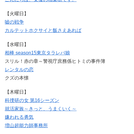
【火曜日】
嘘の戦争
カルテット
ホクサイと飯さえあれば
【水曜日】
相棒 season15
東京タラレバ娘
スリル！赤の章～警視庁庶務係ヒトミの事件簿
レンタルの恋
クズの本懐
【木曜日】
科捜研の女 第16シーズン
就活家族～きっと、うまくいく～
嫌われる勇気
増山超能力師事務所