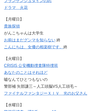
フランケンシュタインの恋
ドラマ 火花
【月曜日】
貴族探偵
がんこちゃんは大学生
お前はまだグンマを知らない
終
こんにちは、女優の相楽樹です。
終
【火曜日】
CRISIS 公安機動捜査隊特捜班
あなたのことはそれほど
嘘なんてひとつもないの
警部補 矢部謙三～人工頭脳VS人工頭毛～
ファイナルファンタジーＸＩＶ 光のお父さん
【水曜日】