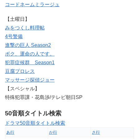
コードネームミラージュ
【土曜日】
みをつくし料理帖
4号警備
進撃の巨人 Season2
ボク、運命の人です。
犯罪症候群 Season1
豆腐プロレス
マッサージ探偵ジョー
【スペシャル】
特殊犯罪課・花島渉/テレビ朝日SP
50音順タイトル検索
ドラマ50音順タイトル検索
あ行
か行
さ行