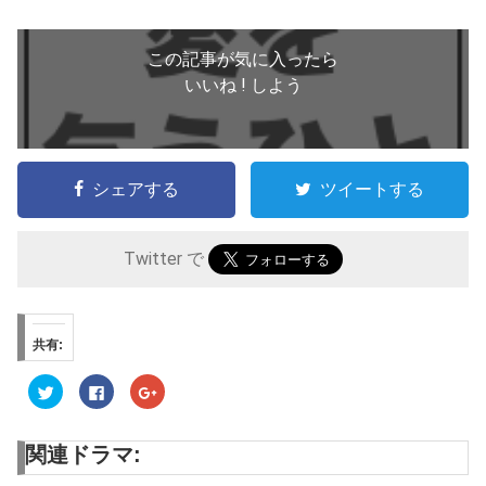
この記事が気に入ったら
いいね ! しよう
シェアする
ツイートする
Twitter で
共有:
ク
F
ク
リ
a
リ
ッ
c
ッ
ク
e
ク
し
b
し
関連ドラマ:
て
o
て
T
o
G
w
k
o