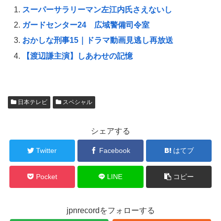
i
で
o
t
共
g
スーパーサラリーマン左江内氏さえないし
t
有
l
e
す
e
ガードセンター24 広域警備司令室
r
る
+
で
に
で
共
は
共
おかしな刑事15｜ドラマ動画見逃し再放送
有
ク
有
(
リ
(
【渡辺謙主演】しあわせの記憶
新
ッ
新
し
ク
し
い
し
い
ウ
て
ウ
ィ
く
ィ
ン
だ
ン
ド
さ
ド
ウ
い
ウ
日本テレビ
スペシャル
で
(
で
開
新
開
き
し
き
ま
い
ま
す
ウ
す
シェアする
)
ィ
)
ン
ド
Twitter
Facebook
はてブ
ウ
で
開
き
ま
Pocket
LINE
コピー
す
)
jpnrecordをフォローする