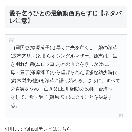
愛を乞うひとの最新動画あらすじ【ネタバ
レ注意】
山岡照恵(篠原涼子)は早くに夫を亡くし、娘の深草
(広瀬アリス)と暮らすシングルマザー。照恵は、生
き別れた弟(ムロツヨシ)との再会をきっかけに、
母・豊子(篠原涼子)から虐げられた凄惨な幼少時代
(鈴木梨央(他))を深草に語り始める。さらに、すべて
の真実を求め、亡き父(上川隆也)の故郷、台湾へ…
そして、母・豊子(篠原涼子)に会うことを決意す
る。
引用元：Yahoo!テレビはこちら