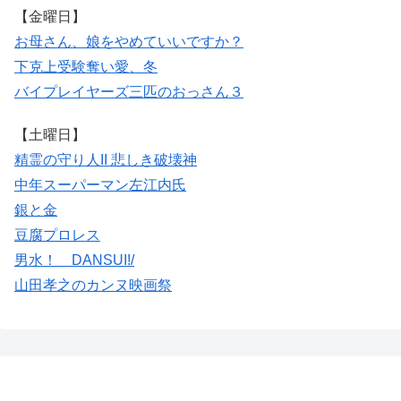
【金曜日】
お母さん、娘をやめていいですか？
下克上受験
奪い愛、冬
バイプレイヤーズ
三匹のおっさん３
【土曜日】
精霊の守り人II 悲しき破壊神
中年スーパーマン左江内氏
銀と金
豆腐プロレス
男水！ DANSUI!/
山田孝之のカンヌ映画祭