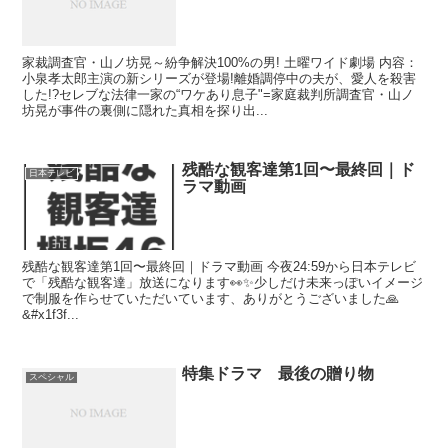
家裁調査官・山ノ坊晃～紛争解決100%の男! 土曜ワイド劇場 内容：
小泉孝太郎主演の新シリーズが登場!離婚調停中の夫が、愛人を殺害
した!?セレブな法律一家の“ワケあり息子"=家庭裁判所調査官・山ノ
坊晃が事件の裏側に隠れた真相を探り出...
残酷な観客達第1回〜最終回｜ド
日本テレビ
ラマ動画
残酷な観客達第1回〜最終回｜ドラマ動画 今夜24:59から日本テレビ
で「残酷な観客達」放送になります👀✨少しだけ未来っぽいイメージ
で制服を作らせていただいています、ありがとうございました🙏
&#x1f3f...
特集ドラマ 最後の贈り物
スペシャル