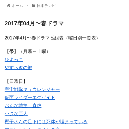
ホーム
日本テレビ
2017年04月〜春ドラマ
2017年4月〜春ドラマ番組表（曜日別一覧表）
【帯】（月曜～土曜）
ひよっこ
やすらぎの郷
【日曜日】
宇宙戦隊キュウレンジャー
仮面ライダーエグゼイド
おんな城主 直虎
小さな巨人
櫻子さんの足下には死体が埋まっている