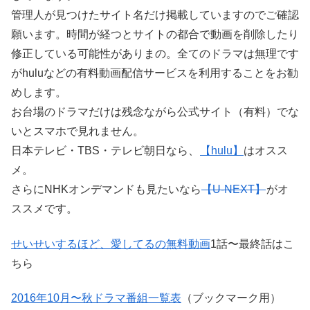
管理人が見つけたサイト名だけ掲載していますのでご確認
願います。時間が経つとサイトの都合で動画を削除したり
修正している可能性がありまの。全てのドラマは無理です
がhuluなどの有料動画配信サービスを利用することをお勧
めします。
お台場のドラマだけは残念ながら公式サイト（有料）でな
いとスマホで見れません。
日本テレビ・TBS・テレビ朝日なら、
【
hulu
】
はオスス
メ。
さらにNHKオンデマンドも見たいなら
【
U-NEXT
】
がオ
ススメです。
せいせいするほど、愛してるの無料動画
1話〜最終話はこ
ちら
2016
年
10
月〜秋ドラマ番組一覧表
（ブックマーク用）