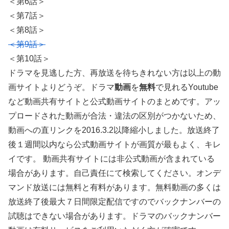
＜第6話＞
＜第7話＞
＜第8話＞
＜第9話＞
＜第10話＞
ドラマを見逃した方、再放送を待ちきれない方は以上の動
画サイトよりどうぞ。ドラマ
動画
を
無料
で見れるYoutube
など動画共有サイトと公式動画サイトのまとめです。アッ
プロードされた動画が合法・違法の区別がつかないため、
動画への直リンクを2016.3.2以降縮小しました。放送終了
後１週間以内なら公式動画サイトが画質が最もよく、キレ
イです。 動画共有サイトには非公式動画が含まれている
場合があります。自己責任にて検索してください。オンデ
マンド放送には無料と有料があります。無料動画の多くは
放送終了後最大７日間限定配信ですのでバックナンバーの
試聴はできない場合があります。ドラマのバックナンバー