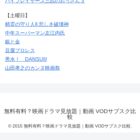
バイプレイヤーズ
三匹のおっさん３
【土曜日】
精霊の守り人II 悲しき破壊神
中年スーパーマン左江内氏
銀と金
豆腐プロレス
男水！ DANSUI!/
山田孝之のカンヌ映画祭
無料有料？映画ドラマ見放題｜動画 VODサブスク比
較
© 2015 無料有料？映画ドラマ見放題｜動画 VODサブスク比較.