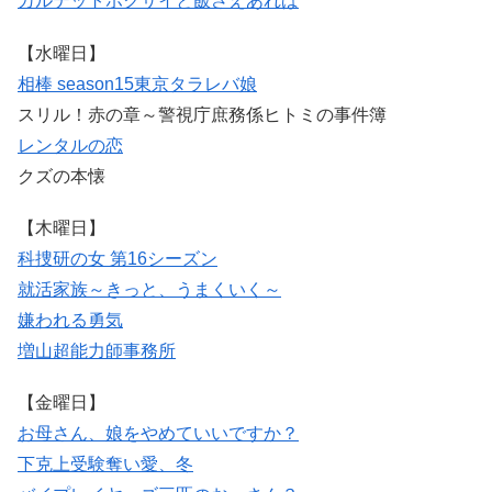
カルテット
ホクサイと飯さえあれば
【水曜日】
相棒 season15
東京タラレバ娘
スリル！赤の章～警視庁庶務係ヒトミの事件簿
レンタルの恋
クズの本懐
【木曜日】
科捜研の女 第16シーズン
就活家族～きっと、うまくいく～
嫌われる勇気
増山超能力師事務所
【金曜日】
お母さん、娘をやめていいですか？
下克上受験
奪い愛、冬