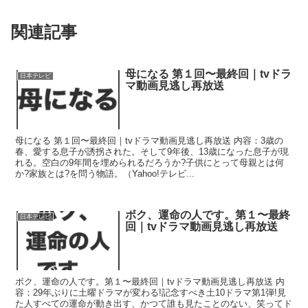
関連記事
母になる 第１回〜最終回｜tvドラ
日本テレビ
マ動画見逃し再放送
母になる 第１回〜最終回｜tvドラマ動画見逃し再放送 内容：3歳の
春、愛する息子が誘拐された。そして9年後、13歳になった息子が現
れる。空白の9年間を埋められるだろうか?子供にとって母親とは何
か?家族とは?を問う物語。（Yahoo!テレビ...
ボク、運命の人です。第１〜最終
日本テレビ
回｜tvドラマ動画見逃し再放送
ボク、運命の人です。第１〜最終回｜tvドラマ動画見逃し再放送 内
容：29年ぶりに土曜ドラマが変わる!記念すべき土10ドラマ第1弾!見
た人すべての運命が動き出す、かつて誰も見たことのない、笑ってド