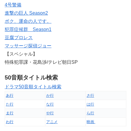
4号警備
進撃の巨人 Season2
ボク、運命の人です。
犯罪症候群 Season1
豆腐プロレス
マッサージ探偵ジョー
【スペシャル】
特殊犯罪課・花島渉/テレビ朝日SP
50音順タイトル検索
ドラマ50音順タイトル検索
あ行
か行
さ行
た行
な行
は行
ま行
や行
ら行
わ行
アニメ
映画