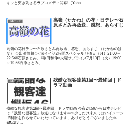
キッと突き刺さるラブコメディ開幕!（Yaho...
高嶺（たかね）の花・日テレ〜石
日本テレビ
原さとみ再放送、感想、あらすじ
高嶺の花日テレ〜石原さとみ再放送、感想、あらすじ （たかねのは
な） ♢出演情報♢○深イイ話2時間スペシャル7月9日（月）21:00～
22:54#石原さとみ、#峯田和伸○火曜サプライズ7月10日（火）19:00
～19:56石原さとみ、...
残酷な観客達第1回〜最終回｜ド
日本テレビ
ラマ動画
残酷な観客達第1回〜最終回｜ドラマ動画 今夜24:59から日本テレビ
で「残酷な観客達」放送になります👀✨少しだけ未来っぽいイメージ
で制服を作らせていただいています、ありがとうございました🙏
&#x1f3f...