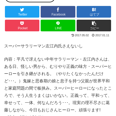
Twitter
Facebook
はてブ
Pocket
LINE
コピー
2017.05.02
2017.01.11
スーパーサラリーマン左江内氏さえないし
内容：平凡で冴えない中年サラリーマン・左江内さんは、
ある日、怪しい男から、むりやり正義の味方・スーパーヒ
ーローを引き継がされる。（やりたくなかったんだけ
ど･･･。）鬼嫁と思春期の娘と息子を持つ父親が世界平和
と家庭問題の間で板挟み。スーパーヒーローになったとこ
ろで、そう人生うまくはいかない。正義って、平和って、
幸せって、一体、何なんだろう･･･。現実の理不尽さに葛
藤しながら、今日もおじさんヒーロー、頑張ります!