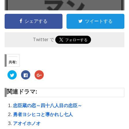
シェアする
ツイートする
Twitter で
共有:
ク
F
ク
リ
a
リ
ッ
c
ッ
ク
e
ク
し
b
し
関連ドラマ:
て
o
て
T
o
G
w
k
o
i
で
o
t
共
g
忠臣蔵の恋～四十八人目の忠臣～
t
有
l
e
す
e
勇者ヨシヒコと導かれし七人
r
る
+
で
に
で
共
は
共
アオイホノオ
有
ク
有