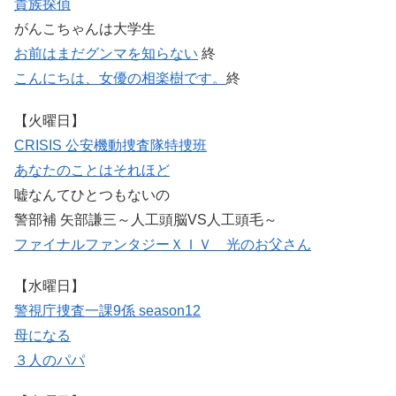
貴族探偵
がんこちゃんは大学生
お前はまだグンマを知らない
終
こんにちは、女優の相楽樹です。
終
【火曜日】
CRISIS 公安機動捜査隊特捜班
あなたのことはそれほど
嘘なんてひとつもないの
警部補 矢部謙三～人工頭脳VS人工頭毛～
ファイナルファンタジーＸＩＶ 光のお父さん
【水曜日】
警視庁捜査一課9係 season12
母になる
３人のパパ