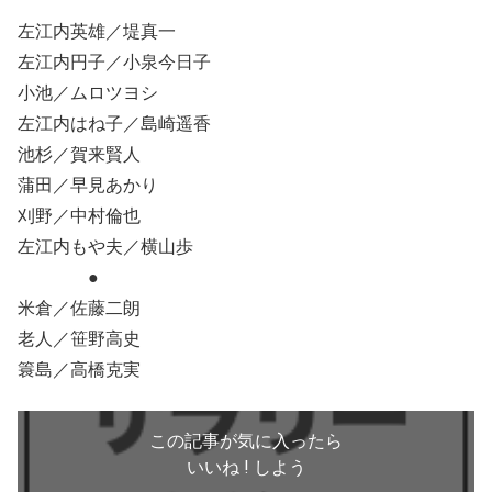
左江内英雄／堤真一
左江内円子／小泉今日子
小池／ムロツヨシ
左江内はね子／島崎遥香
池杉／賀来賢人
蒲田／早見あかり
刈野／中村倫也
左江内もや夫／横山歩
●
米倉／佐藤二朗
老人／笹野高史
簑島／高橋克実
この記事が気に入ったら
いいね ! しよう