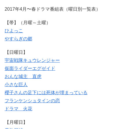
2017年4月〜春ドラマ番組表（曜日別一覧表）
【帯】（月曜～土曜）
ひよっこ
やすらぎの郷
【日曜日】
宇宙戦隊キュウレンジャー
仮面ライダーエグゼイド
おんな城主 直虎
小さな巨人
櫻子さんの足下には死体が埋まっている
フランケンシュタインの恋
ドラマ 火花
【月曜日】