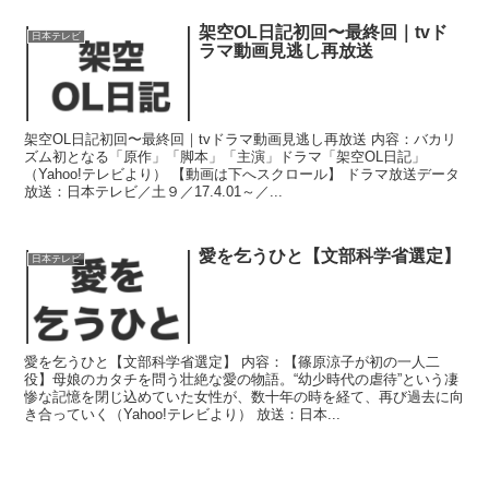
架空OL日記初回〜最終回｜tvド
日本テレビ
ラマ動画見逃し再放送
架空OL日記初回〜最終回｜tvドラマ動画見逃し再放送 内容：バカリ
ズム初となる「原作」「脚本」「主演」ドラマ「架空OL日記」
（Yahoo!テレビより） 【動画は下へスクロール】 ドラマ放送データ
放送：日本テレビ／土９／17.4.01～／...
愛を乞うひと【文部科学省選定】
日本テレビ
愛を乞うひと【文部科学省選定】 内容：【篠原涼子が初の一人二
役】母娘のカタチを問う壮絶な愛の物語。“幼少時代の虐待”という凄
惨な記憶を閉じ込めていた女性が、数十年の時を経て、再び過去に向
き合っていく（Yahoo!テレビより） 放送：日本...