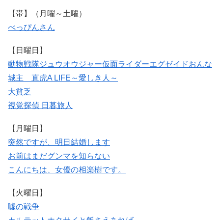
【帯】（月曜～土曜）
べっぴんさん
【日曜日】
動物戦隊ジュウオウジャー
仮面ライダーエグゼイド
おんな
城主 直虎
A LIFE～愛しき人～
大貧乏
視覚探偵 日暮旅人
【月曜日】
突然ですが、明日結婚します
お前はまだグンマを知らない
こんにちは、女優の相楽樹です。
【火曜日】
嘘の戦争