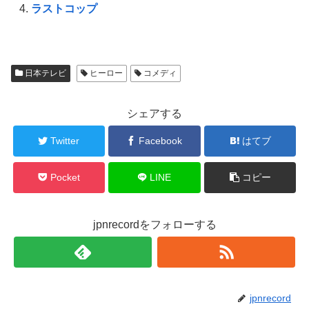
(
リ
(
ラストコップ
新
ッ
新
し
ク
し
い
し
い
ウ
て
ウ
ィ
く
ィ
ン
だ
ン
ド
さ
ド
ウ
い
ウ
日本テレビ
ヒーロー
コメディ
で
(
で
開
新
開
き
し
き
ま
い
ま
す
ウ
す
シェアする
)
ィ
)
ン
ド
Twitter
Facebook
はてブ
ウ
で
開
き
ま
Pocket
LINE
コピー
す
)
jpnrecordをフォローする
jpnrecord