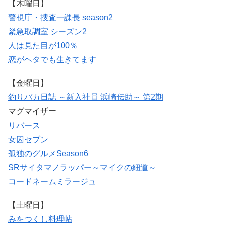
【木曜日】
警視庁・捜査一課長 season2
緊急取調室 シーズン2
人は見た目が100％
恋がヘタでも生きてます
【金曜日】
釣りバカ日誌 ～新入社員 浜崎伝助～ 第2期
マグマイザー
リバース
女囚セブン
孤独のグルメSeason6
SRサイタマノラッパー～マイクの細道～
コードネームミラージュ
【土曜日】
みをつくし料理帖