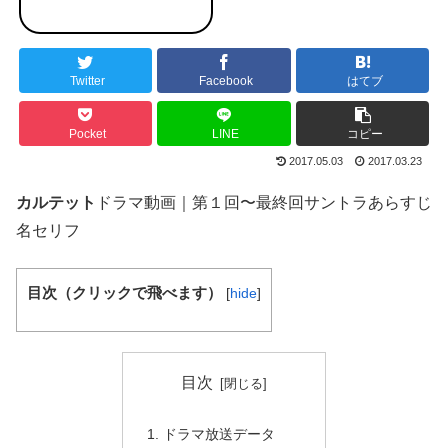
Twitter
Facebook
はてブ
Pocket
LINE
コピー
2017.05.03
2017.03.23
カルテット
ドラマ動画｜第１回〜最終回サントラあらすじ
名セリフ
目次（クリックで飛べます）
[
hide
]
目次
ドラマ放送データ