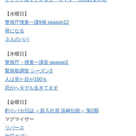
【水曜日】
警視庁捜査一課9係 season12
母になる
３人のパパ
【木曜日】
警視庁・捜査一課長 season2
緊急取調室 シーズン2
人は見た目が100％
恋がヘタでも生きてます
【金曜日】
釣りバカ日誌 ～新入社員 浜崎伝助～ 第2期
マグマイザー
リバース