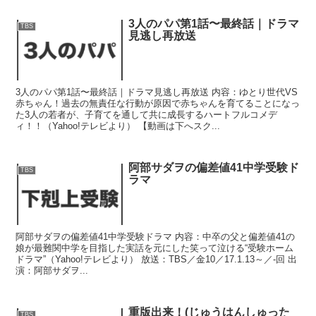
3人のパパ第1話〜最終話｜ドラマ
TBS
見逃し再放送
3人のパパ第1話〜最終話｜ドラマ見逃し再放送 内容：ゆとり世代VS
赤ちゃん！過去の無責任な行動が原因で赤ちゃんを育てることになっ
た3人の若者が、子育てを通して共に成長するハートフルコメデ
ィ！！（Yahoo!テレビより） 【動画は下へスク...
阿部サダヲの偏差値41中学受験ド
TBS
ラマ
阿部サダヲの偏差値41中学受験ドラマ 内容：中卒の父と偏差値41の
娘が最難関中学を目指した実話を元にした笑って泣ける“受験ホーム
ドラマ”（Yahoo!テレビより） 放送：TBS／金10／17.1.13～／-回 出
演：阿部サダヲ...
重版出来！(じゅうはんしゅった
TBS