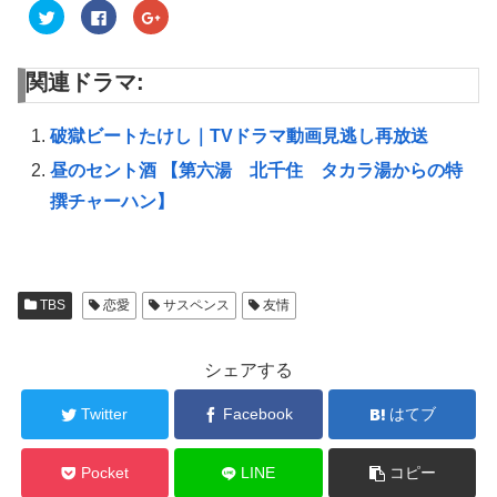
ク
F
ク
リ
a
リ
ッ
c
ッ
ク
e
ク
し
b
し
関連ドラマ:
て
o
て
T
o
G
w
k
o
i
で
o
t
共
g
破獄ビートたけし｜TVドラマ動画見逃し再放送
t
有
l
e
す
e
昼のセント酒 【第六湯 北千住 タカラ湯からの特
r
る
+
で
に
で
共
は
共
撰チャーハン】
有
ク
有
(
リ
(
新
ッ
新
し
ク
し
い
し
い
ウ
て
ウ
ィ
く
ィ
ン
だ
ン
TBS
恋愛
サスペンス
友情
ド
さ
ド
ウ
い
ウ
で
(
で
開
新
開
シェアする
き
し
き
ま
い
ま
す
ウ
す
)
ィ
)
Twitter
Facebook
はてブ
ン
ド
ウ
で
Pocket
LINE
コピー
開
き