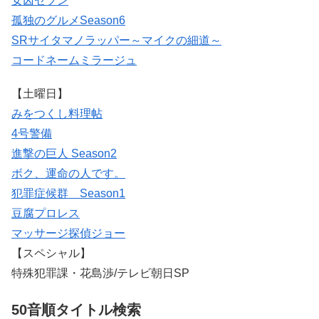
女囚セブン
孤独のグルメSeason6
SRサイタマノラッパー～マイクの細道～
コードネームミラージュ
【土曜日】
みをつくし料理帖
4号警備
進撃の巨人 Season2
ボク、運命の人です。
犯罪症候群 Season1
豆腐プロレス
マッサージ探偵ジョー
【スペシャル】
特殊犯罪課・花島渉/テレビ朝日SP
50音順タイトル検索