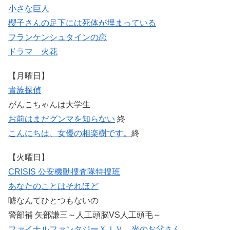
小さな巨人
櫻子さんの足下には死体が埋まっている
フランケンシュタインの恋
ドラマ 火花
【月曜日】
貴族探偵
がんこちゃんは大学生
お前はまだグンマを知らない
終
こんにちは、女優の相楽樹です。
終
【火曜日】
CRISIS 公安機動捜査隊特捜班
あなたのことはそれほど
嘘なんてひとつもないの
警部補 矢部謙三～人工頭脳VS人工頭毛～
ファイナルファンタジーＸＩＶ 光のお父さん