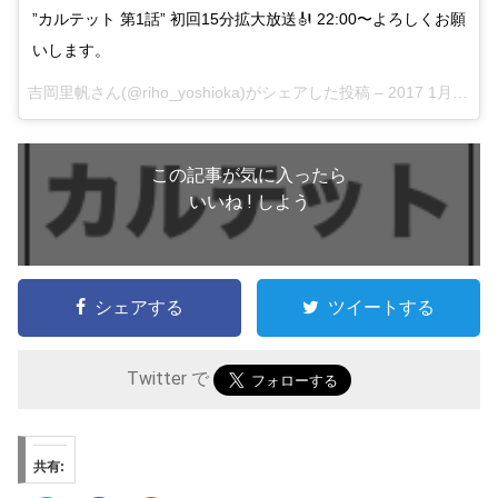
”カルテット 第1話” 初回15分拡大放送🎻 22:00〜よろしくお願
いします。
吉岡里帆さん(@riho_yoshioka)がシェアした投稿 –
2017 1月 17 3:37午前 PST
この記事が気に入ったら
いいね ! しよう
シェアする
ツイートする
Twitter で
共有: