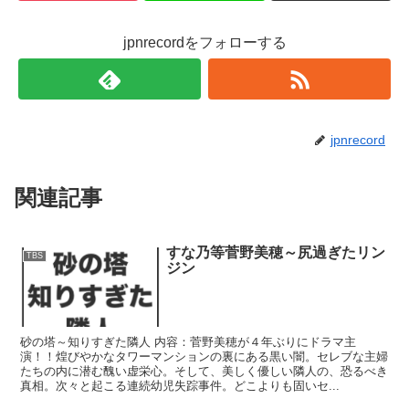
ま
す
)
jpnrecordをフォローする
jpnrecord
関連記事
すな乃等菅野美穂～尻過ぎたリン
TBS
ジン
砂の塔～知りすぎた隣人 内容：菅野美穂が４年ぶりにドラマ主
演！！煌びやかなタワーマンションの裏にある黒い闇。セレブな主婦
たちの内に潜む醜い虚栄心。そして、美しく優しい隣人の、恐るべき
真相。次々と起こる連続幼児失踪事件。どこよりも固いセ...