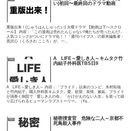
い)初回〜最終回のドラマ動画
重版出来！(じゅうはんしゅったい) 火曜ドラマ 【動画は下へスクロ
ール】 内容：「この漫画は売れたんじゃない!俺たちが売ったんだ!」
人気コミックがついにドラマ化！！「週刊バイブス」の新米編集者・
黒沢心（くろさわ こころ）が、一...
A LIFE～愛しき人～キムタク竹
TBS
内結子外科医TBS日9
A LIFE～愛しき人～ 内容：「プライド」以来のコンビ、木村拓哉
と竹内結子。職人外科医キムタク。愛、欲望、友情、嫉妬、プライド
が渦巻く病院で「愛しき人の命」「かけがえのない人生」を巡って繰
り広げられるヒューマンラブストーリー。（Ya...
秘密捜査官 危険な二人～京都不
TBS
死鳥殺人事件