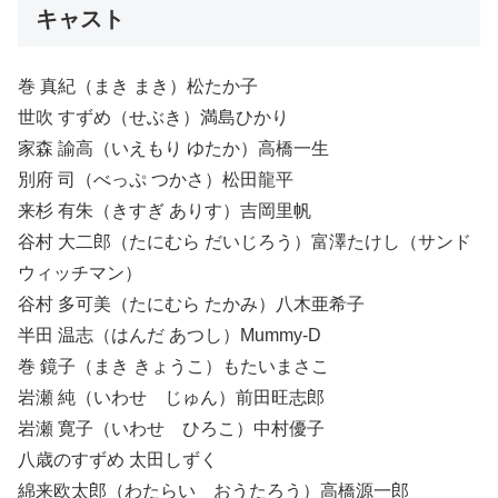
キャスト
巻 真紀（まき まき）松たか子
世吹 すずめ（せぶき）満島ひかり
家森 諭高（いえもり ゆたか）高橋一生
別府 司（べっぷ つかさ）松田龍平
来杉 有朱（きすぎ ありす）吉岡里帆
谷村 大二郎（たにむら だいじろう）富澤たけし（サンド
ウィッチマン）
谷村 多可美（たにむら たかみ）八木亜希子
半田 温志（はんだ あつし）Mummy-D
巻 鏡子（まき きょうこ）もたいまさこ
岩瀬 純（いわせ じゅん）前田旺志郎
岩瀬 寛子（いわせ ひろこ）中村優子
八歳のすずめ 太田しずく
綿来欧太郎（わたらい おうたろう）高橋源一郎