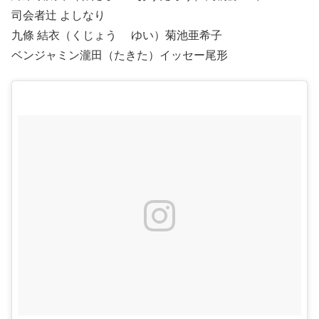
司会者辻 よしなり
九條 結衣（くじょう ゆい）菊池亜希子
ベンジャミン瀧田（たきた）イッセー尾形