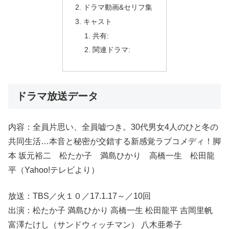
ドラマ動画&セリフ集
キャスト
共有:
関連ドラマ:
ドラマ放送データ
内容：全員片思い、全員嘘つき。30代男女4人のひと冬の
共同生活…本音と秘密が交錯する新感覚ラブコメディ！脚
本 坂元裕二 松たか子 満島ひかり 高橋一生 松田龍
平（Yahoo!テレビより）
放送：TBS／火１０／17.1.17～／10回
出演：松たか子 満島ひかり 高橋一生 松田龍平 吉岡里帆
富澤たけし（サンドウィッチマン） 八木亜希子