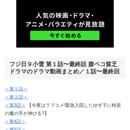
フジ日９小雪 第１話〜最終話 腹ペコ貧乏
ドラマのドラマ動画まとめ／１話〜最終回
＜第１話＞
＜第２話＞
＜第3話＞
【今夜はラブコメ!緊急入院したゆず子に柿原
の魔の手が伸びる?】
＜第4話＞
＜第5話＞