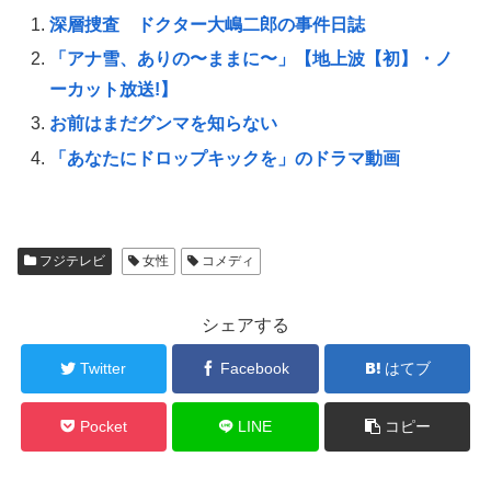
i
で
o
t
共
g
深層捜査 ドクター大嶋二郎の事件日誌
t
有
l
e
す
e
「アナ雪、ありの〜ままに〜」【地上波【初】・ノ
r
る
+
で
に
で
共
は
共
ーカット放送!】
有
ク
有
(
リ
(
お前はまだグンマを知らない
新
ッ
新
し
ク
し
い
し
い
「あなたにドロップキックを」のドラマ動画
ウ
て
ウ
ィ
く
ィ
ン
だ
ン
ド
さ
ド
ウ
い
ウ
で
(
で
開
新
開
き
し
き
フジテレビ
女性
コメディ
ま
い
ま
す
ウ
す
)
ィ
)
ン
シェアする
ド
ウ
で
開
Twitter
Facebook
はてブ
き
ま
す
)
Pocket
LINE
コピー