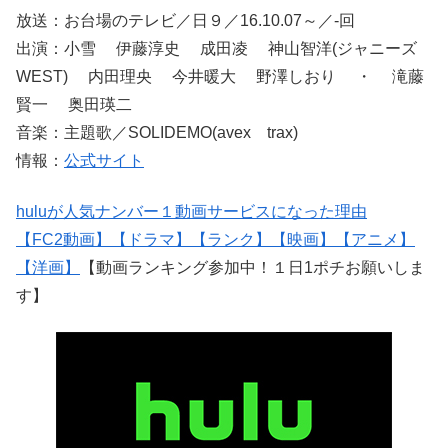
放送：お台場のテレビ／日９／16.10.07～／-回
出演：小雪 伊藤淳史 成田凌 神山智洋(ジャニーズ
WEST) 内田理央 今井暖大 野澤しおり ・ 滝藤
賢一 奥田瑛二
音楽：主題歌／SOLIDEMO(avex trax)
情報：
公式サイト
huluが人気ナンバー１動画サービスになった理由
【FC2動画】
【ドラマ】
【ランク】
【映画】
【アニメ】
【洋画】
【動画ランキング参加中！１日1ポチお願いしま
す】