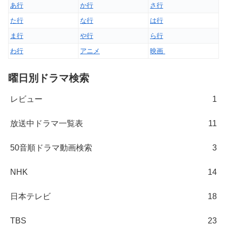
あ行
か行
さ行
た行
な行
は行
ま行
や行
ら行
わ行
アニメ
映画
曜日別ドラマ検索
レビュー
1
放送中ドラマ一覧表
11
50音順ドラマ動画検索
3
NHK
14
日本テレビ
18
TBS
23