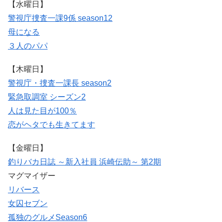
【水曜日】
警視庁捜査一課9係 season12
母になる
３人のパパ
【木曜日】
警視庁・捜査一課長 season2
緊急取調室 シーズン2
人は見た目が100％
恋がヘタでも生きてます
【金曜日】
釣りバカ日誌 ～新入社員 浜崎伝助～ 第2期
マグマイザー
リバース
女囚セブン
孤独のグルメSeason6