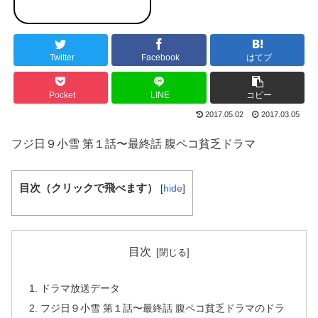
Twitter
Facebook
はてブ
Pocket
LINE
コピー
2017.05.02
2017.03.05
フジ日９小雪 第１話〜最終話 腹ペコ貧乏ドラマ
目次（クリックで飛べます）
[
hide
]
目次
ドラマ放送データ
フジ日９小雪 第１話〜最終話 腹ペコ貧乏ドラマのドラ