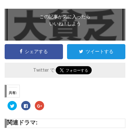
この記事が気に入ったら
いいね ! しよう
シェアする
ツイートする
Twitter で
共有:
ク
F
ク
リ
a
リ
ッ
c
ッ
ク
e
ク
し
b
し
関連ドラマ:
て
o
て
T
o
G
w
k
o