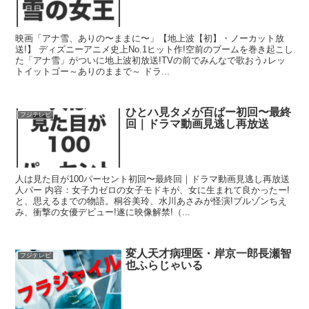
映画「アナ雪、ありの〜ままに〜」【地上波【初】・ノーカット放
送!】 ディズニーアニメ史上No.1ヒット作!空前のブームを巻き起こし
た「アナ雪」がついに地上波初放送!TVの前でみんなで歌おう♪レッ
トイットゴー～ありのままで～ ドラ...
ひとハ見タメが百ぱー初回〜最終
フジテレビ
回｜ドラマ動画見逃し再放送
人は見た目が100パーセント初回〜最終回｜ドラマ動画見逃し再放送
人パー 内容：女子力ゼロの女子モドキが、女に生まれて良かったー!
と、思えるまでの物語。桐谷美玲、水川あさみが怪演!ブルゾンちえ
み、衝撃の女優デビュー!遂に映像解禁!（...
変人天才病理医・岸京一郎長瀬智
フジテレビ
也ふらじゃいる