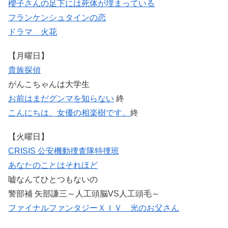
櫻子さんの足下には死体が埋まっている
フランケンシュタインの恋
ドラマ 火花
【月曜日】
貴族探偵
がんこちゃんは大学生
お前はまだグンマを知らない
終
こんにちは、女優の相楽樹です。
終
【火曜日】
CRISIS 公安機動捜査隊特捜班
あなたのことはそれほど
嘘なんてひとつもないの
警部補 矢部謙三～人工頭脳VS人工頭毛～
ファイナルファンタジーＸＩＶ 光のお父さん