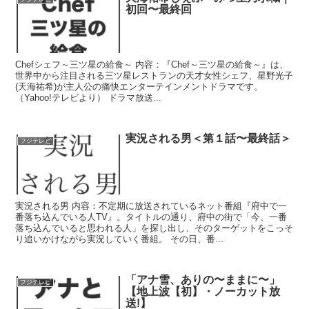
初回〜最終回
Chefシェフ～三ツ星の給食～ 内容：『Chef～三ツ星の給食～』は、
世界中から注目される三ツ星レストランの天才女性シェフ、星野光子
(天海祐希)が主人公の痛快エンターテインメントドラマです。
（Yahoo!テレビより） ドラマ放送...
実況される男＜第１話〜最終話＞
フジテレビ
実況される男 内容：不定期に放送されているネット番組『府中で一
番落ち込んでいる人TV』。タイトルの通り、府中の街で「今、一番
落ち込んでいると思われる人」を探し出し、そのターゲットをこっそ
り追いかけながら実況していく番組。 その日、番...
「アナ雪、ありの〜ままに〜」
フジテレビ
【地上波【初】・ノーカット放
送!】