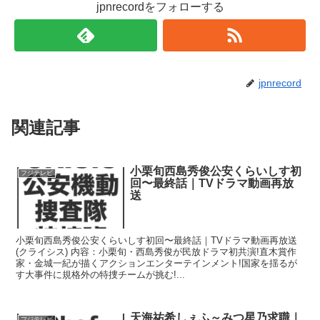
jpnrecordをフォローする
jpnrecord
関連記事
小栗旬西島秀俊公安くらいしす初
フジテレビ
回〜最終話｜TVドラマ動画再放
送
小栗旬西島秀俊公安くらいしす初回〜最終話｜TVドラマ動画再放送
(クライシス) 内容：小栗旬・西島秀俊が民放ドラマ初共演!直木賞作
家・金城一紀が描くアクションエンターテインメント!国家を揺るが
す大事件に規格外の特捜チームが挑む!...
天海祐希しぇふ～みつ星乃求職｜
フジテレビ