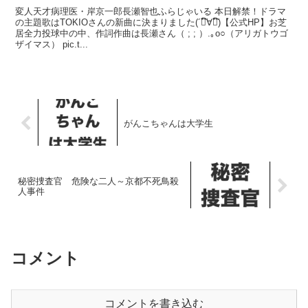
変人天才病理医・岸京一郎長瀬智也ふらじゃいる 本日解禁！ドラマ
の主題歌はTOKIOさんの新曲に決まりました(´❝᷀ົ∀❝᷀ົ)【公式HP】お芝
居全力投球中の中、作詞作曲は長瀬さん（ ; ; ）.｡o○（アリガトウゴ
ザイマス） pic.t...
がんこちゃんは大学生
秘密捜査官 危険な二人～京都不死鳥殺
人事件
コメント
コメントを書き込む