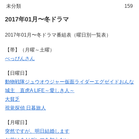
未分類
159
2017年01月〜冬ドラマ
2017年01月〜冬ドラマ番組表（曜日別一覧表）
【帯】（月曜～土曜）
べっぴんさん
【日曜日】
動物戦隊ジュウオウジャー
仮面ライダーエグゼイド
おんな
城主 直虎
A LIFE～愛しき人～
大貧乏
視覚探偵 日暮旅人
【月曜日】
突然ですが、明日結婚します