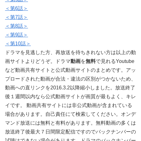
＜第6話＞
＜第7話＞
＜第8話＞
＜第9話＞
＜第10話＞
ドラマを見逃した方、再放送を待ちきれない方は以上の動
画サイトよりどうぞ。ドラマ
動画
を
無料
で見れるYoutube
など動画共有サイトと公式動画サイトのまとめです。アッ
プロードされた動画が合法・違法の区別がつかないため、
動画への直リンクを2016.3.2以降縮小しました。放送終了
後１週間以内なら公式動画サイトが画質が最もよく、キレ
イです。 動画共有サイトには非公式動画が含まれている
場合があります。自己責任にて検索してください。オンデ
マンド放送には無料と有料があります。無料動画の多くは
放送終了後最大７日間限定配信ですのでバックナンバーの
試聴はできない場合があります。ドラマのバックナンバー