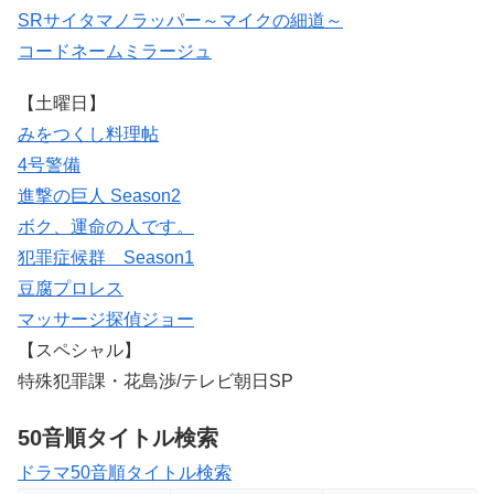
SRサイタマノラッパー～マイクの細道～
コードネームミラージュ
【土曜日】
みをつくし料理帖
4号警備
進撃の巨人 Season2
ボク、運命の人です。
犯罪症候群 Season1
豆腐プロレス
マッサージ探偵ジョー
【スペシャル】
特殊犯罪課・花島渉/テレビ朝日SP
50音順タイトル検索
ドラマ50音順タイトル検索