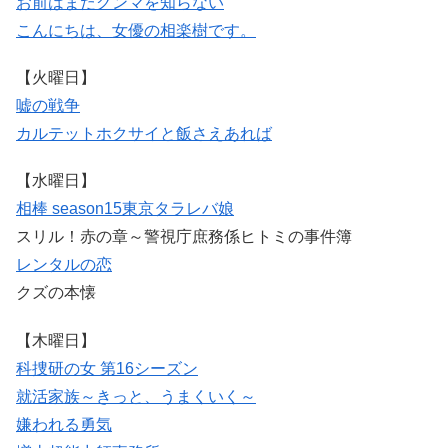
お前はまだグンマを知らない
こんにちは、女優の相楽樹です。
【火曜日】
嘘の戦争
カルテット
ホクサイと飯さえあれば
【水曜日】
相棒 season15
東京タラレバ娘
スリル！赤の章～警視庁庶務係ヒトミの事件簿
レンタルの恋
クズの本懐
【木曜日】
科捜研の女 第16シーズン
就活家族～きっと、うまくいく～
嫌われる勇気