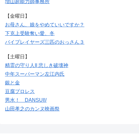
増山超能力師事務所
【金曜日】
お母さん、娘をやめていいですか？
下克上受験
奪い愛、冬
バイプレイヤーズ
三匹のおっさん３
【土曜日】
精霊の守り人II 悲しき破壊神
中年スーパーマン左江内氏
銀と金
豆腐プロレス
男水！ DANSUI!/
山田孝之のカンヌ映画祭