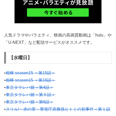
人気ドラマやバラエティ、映画の高画質動画は「hulu」や
「U-NEXT」など配信サービスがオススメです。
【水曜日】
•
相棒 season15 ＜第15話＞
•
相棒 season15 ＜第16話＞
•
東京タラレバ娘＜第4話＞
•
東京タラレバ娘＜第５話＞
•
東京タラレバ娘＜第6話＞
•
スリル!～赤の章～警視庁庶務係ヒトミの初事件＜第１話