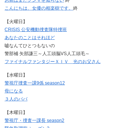
お前はまだグンマを知らない
終
こんにちは、女優の相楽樹です。
終
【火曜日】
CRISIS 公安機動捜査隊特捜班
あなたのことはそれほど
嘘なんてひとつもないの
警部補 矢部謙三～人工頭脳VS人工頭毛～
ファイナルファンタジーＸＩＶ 光のお父さん
【水曜日】
警視庁捜査一課9係 season12
母になる
３人のパパ
【木曜日】
警視庁・捜査一課長 season2