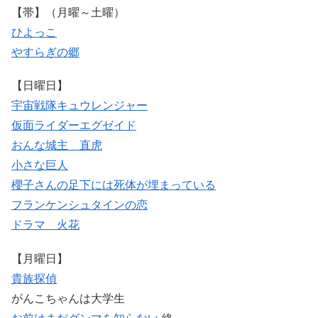
【帯】（月曜～土曜）
ひよっこ
やすらぎの郷
【日曜日】
宇宙戦隊キュウレンジャー
仮面ライダーエグゼイド
おんな城主 直虎
小さな巨人
櫻子さんの足下には死体が埋まっている
フランケンシュタインの恋
ドラマ 火花
【月曜日】
貴族探偵
がんこちゃんは大学生