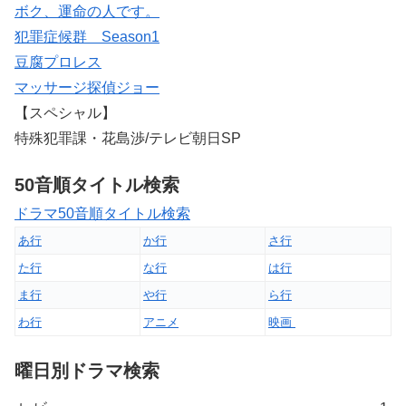
ボク、運命の人です。
犯罪症候群 Season1
豆腐プロレス
マッサージ探偵ジョー
【スペシャル】
特殊犯罪課・花島渉/テレビ朝日SP
50音順タイトル検索
ドラマ50音順タイトル検索
あ行
か行
さ行
た行
な行
は行
ま行
や行
ら行
わ行
アニメ
映画
曜日別ドラマ検索