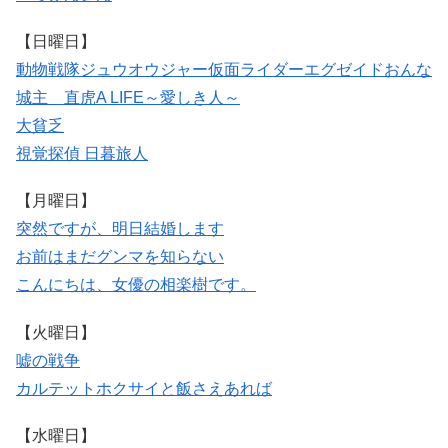
【日曜日】
動物戦隊ジュウオウジャー
仮面ライダーエグゼイド
おんな
城主 直虎
A LIFE～愛しき人～
大貧乏
視覚探偵 日暮旅人
【月曜日】
突然ですが、明日結婚します
お前はまだグンマを知らない
こんにちは、女優の相楽樹です。
【火曜日】
嘘の戦争
カルテット
ホクサイと飯さえあれば
【水曜日】