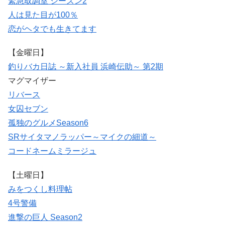
緊急取調室 シーズン2
人は見た目が100％
恋がヘタでも生きてます
【金曜日】
釣りバカ日誌 ～新入社員 浜崎伝助～ 第2期
マグマイザー
リバース
女囚セブン
孤独のグルメSeason6
SRサイタマノラッパー～マイクの細道～
コードネームミラージュ
【土曜日】
みをつくし料理帖
4号警備
進撃の巨人 Season2