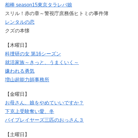
相棒 season15
東京タラレバ娘
スリル！赤の章～警視庁庶務係ヒトミの事件簿
レンタルの恋
クズの本懐
【木曜日】
科捜研の女 第16シーズン
就活家族～きっと、うまくいく～
嫌われる勇気
増山超能力師事務所
【金曜日】
お母さん、娘をやめていいですか？
下克上受験
奪い愛、冬
バイプレイヤーズ
三匹のおっさん３
【土曜日】