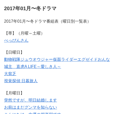
2017年01月〜冬ドラマ
2017年01月〜冬ドラマ番組表（曜日別一覧表）
【帯】（月曜～土曜）
べっぴんさん
【日曜日】
動物戦隊ジュウオウジャー
仮面ライダーエグゼイド
おんな
城主 直虎
A LIFE～愛しき人～
大貧乏
視覚探偵 日暮旅人
【月曜日】
突然ですが、明日結婚します
お前はまだグンマを知らない