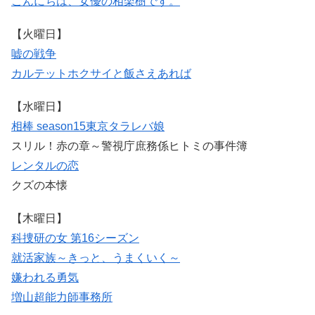
こんにちは、女優の相楽樹です。
【火曜日】
嘘の戦争
カルテット
ホクサイと飯さえあれば
【水曜日】
相棒 season15
東京タラレバ娘
スリル！赤の章～警視庁庶務係ヒトミの事件簿
レンタルの恋
クズの本懐
【木曜日】
科捜研の女 第16シーズン
就活家族～きっと、うまくいく～
嫌われる勇気
増山超能力師事務所