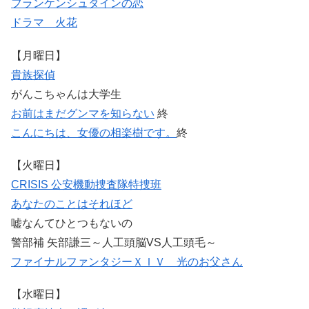
フランケンシュタインの恋
ドラマ 火花
【月曜日】
貴族探偵
がんこちゃんは大学生
お前はまだグンマを知らない
終
こんにちは、女優の相楽樹です。
終
【火曜日】
CRISIS 公安機動捜査隊特捜班
あなたのことはそれほど
嘘なんてひとつもないの
警部補 矢部謙三～人工頭脳VS人工頭毛～
ファイナルファンタジーＸＩＶ 光のお父さん
【水曜日】