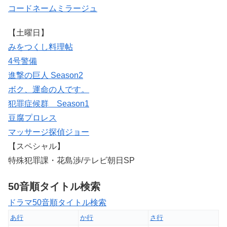
コードネームミラージュ
【土曜日】
みをつくし料理帖
4号警備
進撃の巨人 Season2
ボク、運命の人です。
犯罪症候群 Season1
豆腐プロレス
マッサージ探偵ジョー
【スペシャル】
特殊犯罪課・花島渉/テレビ朝日SP
50音順タイトル検索
ドラマ50音順タイトル検索
あ行
か行
さ行