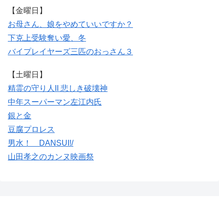
【金曜日】
お母さん、娘をやめていいですか？
下克上受験
奪い愛、冬
バイプレイヤーズ
三匹のおっさん３
【土曜日】
精霊の守り人II 悲しき破壊神
中年スーパーマン左江内氏
銀と金
豆腐プロレス
男水！ DANSUI!/
山田孝之のカンヌ映画祭