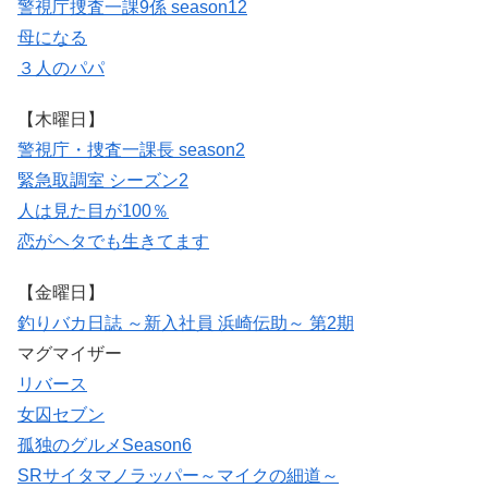
警視庁捜査一課9係 season12
母になる
３人のパパ
【木曜日】
警視庁・捜査一課長 season2
緊急取調室 シーズン2
人は見た目が100％
恋がヘタでも生きてます
【金曜日】
釣りバカ日誌 ～新入社員 浜崎伝助～ 第2期
マグマイザー
リバース
女囚セブン
孤独のグルメSeason6
SRサイタマノラッパー～マイクの細道～