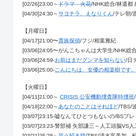
[02/26]23:00～
ドラマ 火花
/NHK総合/林遣都
[04/30]24:30～
サヨナラ、えなりくん
/テレ朝/
【月曜日】
[04/17]21:00〜
貴族探偵
/フジ/相葉雅紀
[03/06]24:05〜がんこちゃんは大学生/NHK
[03/06]24:59-
お前はまだグンマを知らない
/日
[03/06]25:00-
こんにちは、女優の相楽樹です
【火曜日】
[04/11]21:00～
CRISIS 公安機動捜査隊特捜班
[04/18]22:00～
あなたのことはそれほど
/TBS/
[03/07]23:15-嘘なんてひとつもないの/BS
[03/07]23:23-警部補 矢部謙三～人工頭脳
[03/21]25:28～
笑う招き猫
/TBS/清水富美加