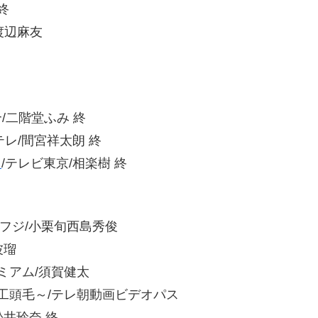
終
渡辺麻友
総合/二階堂ふみ
終
テレ/間宮祥太朗
終
。
/テレビ東京/相楽樹
終
/フジ/小栗旬西島秀俊
波瑠
プレミアム/須賀健太
VS人工頭毛～/テレ朝動画ビデオパス
、松井玲奈
終