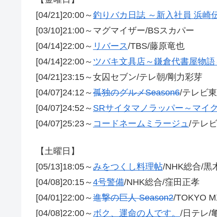
[04/21]20:00～
釣りバカ日誌 ～新入社員 浜崎伝
[03/10]21:00～マグマイザー/BSスカパー
[04/14]22:00～
リバース
/TBS/藤原竜也
[04/14]22:00～
ツバキ文具店～鎌倉代書屋物語
[04/21]23:15～女囚セブン/テレ朝/剛力彩芽
[04/07]24:12～
孤独のグルメSeason6
/テレビ東
[04/07]24:52～
SRサイタマノラッパー～マイ
[04/07]25:23～
コードネームミラージュ
/テレ
【土曜日】
[05/13]18:05～
みをつくし料理帖
/NHK総合/黒
[04/08]20:15～
4号警備
/NHK総合/窪田正孝
[04/01]22:00～
進撃の巨人 Season2
/TOKYO 
[04/08]22:00～
ボク、運命の人です。
/日テレ/