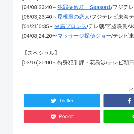
[04/08]23:40～
犯罪症候群 Season1
/フジテ
[06/03]23:40～
屋根裏の恋人
/フジテレビ東海
[01/21]0:35～
豆腐プロレス
/テレ朝/宮脇咲良AK
[04/08]24:20〜
マッサージ探偵ジョー
/テレビ
【スペシャル】
[03/16]20:00～特殊犯罪課・花島渉/テレビ朝日
シ
Twitter
Pocket