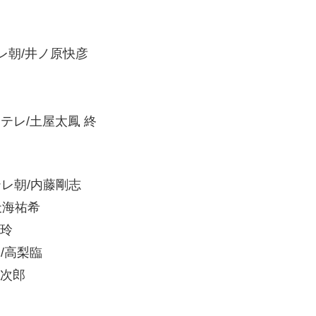
テレ朝/井ノ原快彦
日テレ/土屋太鳳
終
テレ朝/内藤剛志
天海祐希
美玲
レ/高梨臨
洋次郎