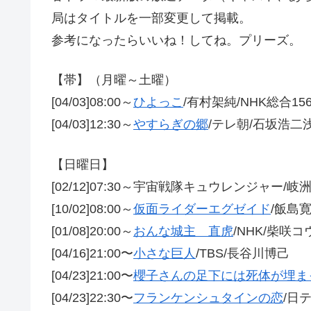
局はタイトルを一部変更して掲載。
参考になったらいいね！してね。プリーズ。
【帯】（月曜～土曜）
[04/03]08:00～
ひよっこ
/有村架純/NHK総合15
[04/03]12:30～
やすらぎの郷
/テレ朝/石坂浩二
【日曜日】
[02/12]07:30～宇宙戦隊キュウレンジャー
[10/02]08:00～
仮面ライダーエグゼイド
/飯島
[01/08]20:00～
おんな城主 直虎
/NHK/柴咲コ
[04/16]21:00〜
小さな巨人
/TBS/長谷川博己
[04/23]21:00〜
櫻子さんの足下には死体が埋ま
[04/23]22:30〜
フランケンシュタインの恋
/日