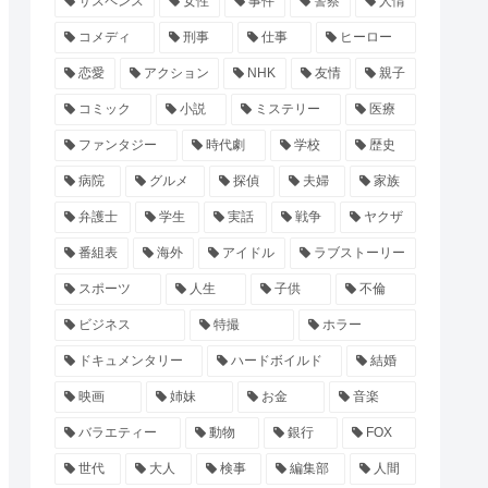
サスペンス
女性
事件
警察
人情
コメディ
刑事
仕事
ヒーロー
恋愛
アクション
NHK
友情
親子
コミック
小説
ミステリー
医療
ファンタジー
時代劇
学校
歴史
病院
グルメ
探偵
夫婦
家族
弁護士
学生
実話
戦争
ヤクザ
番組表
海外
アイドル
ラブストーリー
スポーツ
人生
子供
不倫
ビジネス
特撮
ホラー
ドキュメンタリー
ハードボイルド
結婚
映画
姉妹
お金
音楽
バラエティー
動物
銀行
FOX
世代
大人
検事
編集部
人間