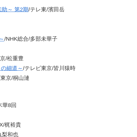
助～ 第2期
/テレ東/濱田岳
～
/NHK総合/多部未華子
京/松重豊
クの細道～
/テレビ東京/皆川猿時
ビ東京/桐山漣
木華8回
MX/梶裕貴
亀梨和也