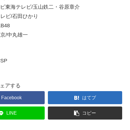
レビ東海テレビ/玉山鉄二・谷原章介
テレビ/石田ひかり
B48
東京/中丸雄一
SP
ェアする
Facebook
はてブ
LINE
コピー