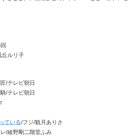
6回
浅丘ルリ子
/岐洲匠/テレビ朝日
寛騎/テレビ朝日
ウ
っている
/フジ/観月ありさ
テレ/綾野剛二階堂ふみ