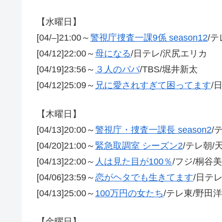
【水曜日】
[04/–]21:00～
警視庁捜査一課9係 season12
/
[04/12]22:00～
母になる
/日テレ/沢尻エリカ
[04/19]23:56～
３人のパパ
/TBS/堀井新太
[04/12]25:09～
兄に愛されすぎて困ってます
/
【木曜日】
[04/13]20:00～
警視庁・捜査一課長 season2
/
[04/20]21:00～
緊急取調室 シーズン2
/テレ朝/
[04/13]22:00～
人は見た目が100％
/フジ/桐谷
[04/06]23:59～
恋がヘタでも生きてます
/日テ
[04/13]25:00～
100万円の女たち
/テレ東/野田
【金曜日】